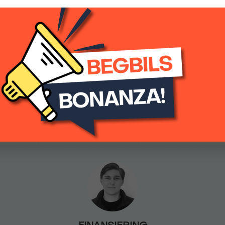
PEUGEOT E-BOXER 4,25T L3H2
Dimstrålkastare med kurvfu
754 875 kr
(inkl.moms)
Elektrisk startspärr
Eluppvärmd framruta
0
Automatisk
Fartbegränsare
Filhållningsassistans
Full Eco LED strålkastare