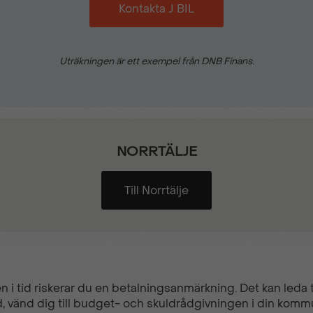
Kontakta J BIL
Läderklädd multifunktionsra
Parkeringssensorer bak
Uträkningen är ett exempel från DNB Finans.
Radio
NORRTÄLJE
Servostyrning
Till Norrtälje
Skyddsinklädnad väggar
Trafikskyltsavläsning
n i tid riskerar du en betalningsanmärkning. Det kan leda ti
, vänd dig till budget- och skuldrådgivningen i din komm
Trötthetsvarnare