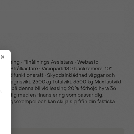
vläsning • Filhållnings Assistans • Webasto
LED Strålkastare • Visiopark 180 backkamera, 10"
ädd multifunktionsratt • Skyddsinklädnad väggar och
vagnsvikt: 2500kg Totalvikt: 3500 kg Max lastvikt:
rag på denna bil vid leasing 20% förhöjd hyra 36
lper dig med en finansiering som passar dig.
visningsexempel och kan skilja sig från din faktiska