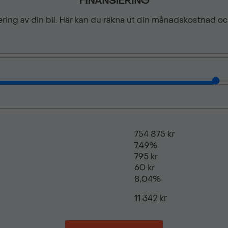
FINANSIERING
Förvaringsfack ovan hands
siering av din bil. Här kan du räkna ut din månadskostnad o
Förvaringsfack under radio
Hela hjulsidor
Hill assist
754 875 kr
7,49%
795 kr
Justerbar ratt
60 kr
8,04%
11 342 kr
Keyless lås- & startsystem