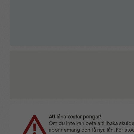
Komfortmellanvägg
Navigation
Parkeringssensorer fram
Regnsensor
Sidospeglar med defroster
Smart färdskrivare
Att låna kostar pengar!
Om du inte kan betala tillbaka skulde
abonnemang och få nya lån. För stöd
Trådlös mobilladdare