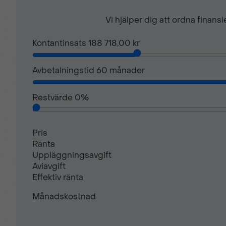
Förvaringsfack i framdörrar
Vi hjälper dig att ordna finan
Kontantinsats
188 718,00 kr
Förvaringsfack ovan vindruta
Avbetalningstid
60
månader
Handskfack
Restvärde
0
%
Helljusassistent
Pris
Ränta
Uppläggningsavgift
Högt placerat bromsljus
Aviavgift
Effektiv ränta
Månadskostnad
Justerbart förarsäte