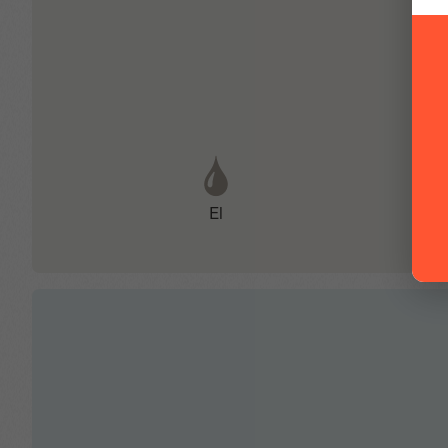
Digitalt förarkluster i full-färg
Dödavinkelvarnare
Eljusterbara sidospeglar
El
ESP med ASR
Farthållare
Fjärrstyrt centrallås