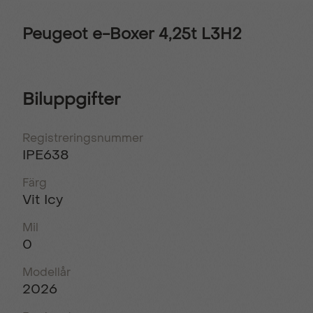
Peugeot e-Boxer 4,25t L3H2
Biluppgifter
Registreringsnummer
IPE638
Färg
Vit Icy
Mil
0
Modellår
2026