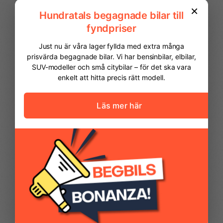
Parkeringssensorer
PEUGEOT SOS &
fram
Connect
Pixel LED-strålkastare
Premium
FINANSIERING
tyg/halvläderklädsel
Vi hjälper dig att ordna finansiering av
din bil. Här kan du räkna ut din
Regnsensor
Sidospeglar i Perla
månadskostnad och även göra en
Nera Black
ansökan online.
Kontantinsats
124 975,00 kr
Svart/grå tygklädsel
Sätesvärme fram
Uziris
Avbetalningstid
60
månader
Restvärde
0
%
Trafikskyltsavläsare
Trådlös Apple CarPlay