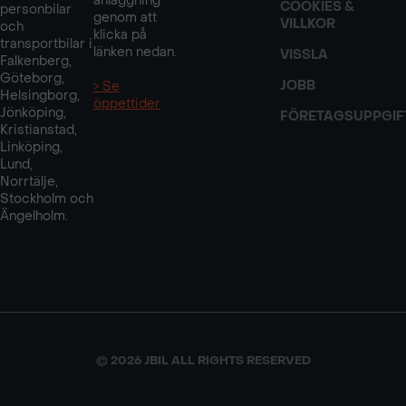
anläggning
COOKIES &
personbilar
genom att
VILLKOR
och
klicka på
transportbilar i
länken nedan.
VISSLA
Falkenberg,
Göteborg,
JOBB
> Se
Helsingborg,
öppettider
Jönköping,
FÖRETAGSUPPGIF
Kristianstad,
Linköping,
Lund,
Norrtälje,
Stockholm och
Ängelholm.
© 2026 JBIL ALL RIGHTS RESERVED