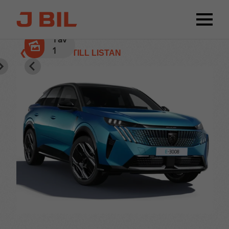
1
av
1
❮ TILLBAKA TILL LISTAN