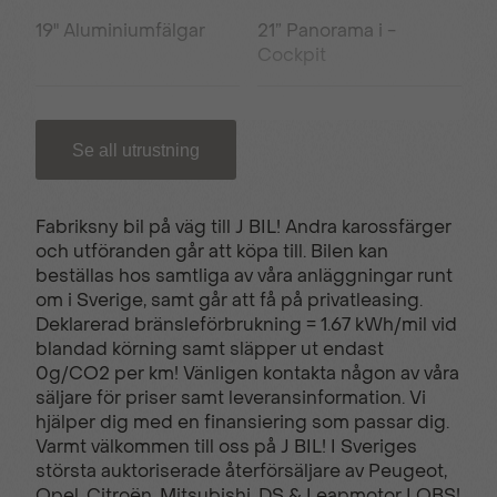
19" Aluminiumfälgar
21” Panorama i -
Cockpit
3D Navigation
Active Safety Brake
Se all utrustning
Adaptiv farthållare
Ambient LED lights
Fabriksny bil på väg till J BIL! Andra karossfärger
och utföranden går att köpa till. Bilen kan
beställas hos samtliga av våra anläggningar runt
Automatisk
Defroster sidospeglar
om i Sverige, samt går att få på privatleasing.
klimatanläggning
Deklarerad bränsleförbrukning = 1.67 kWh/mil vid
blandad körning samt släpper ut endast
0g/CO2 per km! Vänligen kontakta någon av våra
ECO LED-strålkastare
Elektrisk
säljare för priser samt leveransinformation. Vi
parkeringsbroms
hjälper dig med en finansiering som passar dig.
Varmt välkommen till oss på J BIL! I Sveriges
största auktoriserade återförsäljare av Peugeot,
Opel, Citroën, Mitsubishi, DS & Leapmotor I OBS!