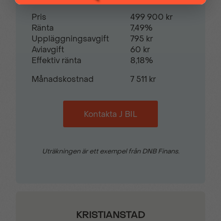
Pris
499 900 kr
Trötthetsvarnare
Uppvärmd ratt
Ränta
7,49%
Uppläggningsavgift
795 kr
Aviavgift
60 kr
Varselljus i LED-
Effektiv ränta
8,18%
utförande
Månadskostnad
7 511 kr
Kontakta J BIL
Uträkningen är ett exempel från DNB Finans.
KRISTIANSTAD