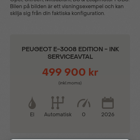
Elinfällbara sidospeglar
Farthållare
Bilen på bilden är ett visningsexempel och kan
skilja sig från din faktiska konfiguration.
Filhållingsassistans
GT-dekordetaljer
Hill Assist
Keyless lås- &
PEUGEOT E-3008 EDITION - INK
startsystem
SERVICEAVTAL
499 900 kr
Kollisionsvarnare
LED bakljus
(inkl.moms)
Läderklädd
Motoriserad handsfree
multifunktionsratt
baklucka
El
0
2026
Automatisk
Mörktonade bakrutor
Parkeringssensorer
bak