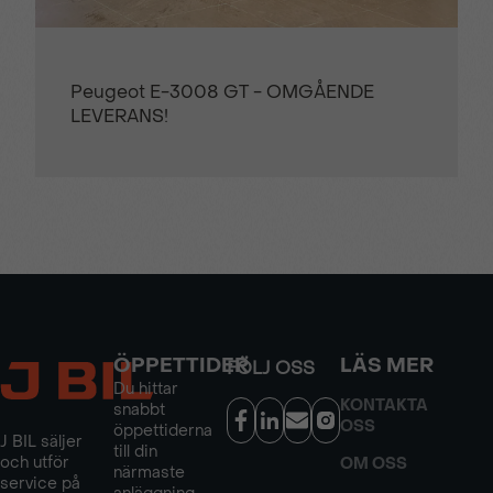
Peugeot E-3008 GT - OMGÅENDE
LEVERANS!
ÖPPETTIDER
LÄS MER
FÖLJ OSS
Du hittar
KONTAKTA
snabbt
OSS
öppettiderna
J BIL säljer
till din
och utför
OM OSS
närmaste
service på