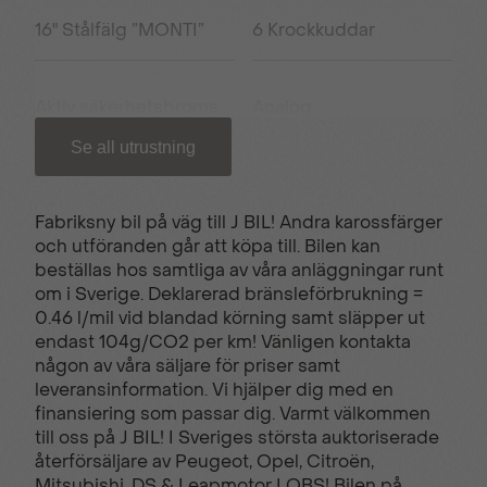
16" Stålfälg ”MONTI”
6 Krockkuddar
Aktiv säkerhetsbroms
Analog
instrumentpanel
Se all utrustning
Blanksvart kylargrill
ECO-LED-strålkastare
Fabriksny bil på väg till J BIL! Andra karossfärger
och utföranden går att köpa till. Bilen kan
beställas hos samtliga av våra anläggningar runt
Elfönsterhissar fram &
ESP & ABS-bromsar
om i Sverige. Deklarerad bränsleförbrukning =
bak
0.46 l/mil vid blandad körning samt släpper ut
endast 104g/CO2 per km! Vänligen kontakta
någon av våra säljare för priser samt
Farthållare
Frontkollisionvarning
leveransinformation. Vi hjälper dig med en
finansiering som passar dig. Varmt välkommen
till oss på J BIL! I Sveriges största auktoriserade
återförsäljare av Peugeot, Opel, Citroën,
LED-varselljus i 3-klo
Luftkonditionering
Mitsubishi, DS & Leapmotor I OBS! Bilen på