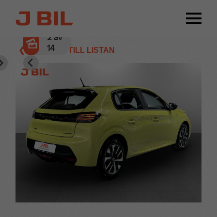
2
av
14
❮ TILLBAKA TILL LISTAN