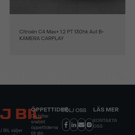
Citroën C4 Max+ 1.2 PT 130hk Aut B-
KAMERA CARPLAY
ÖPPETTIDER
LÄS MER
FÖLJ OSS
Du hittar
KONTAKTA
snabbt
OSS
öppettiderna
J BIL säljer
till din