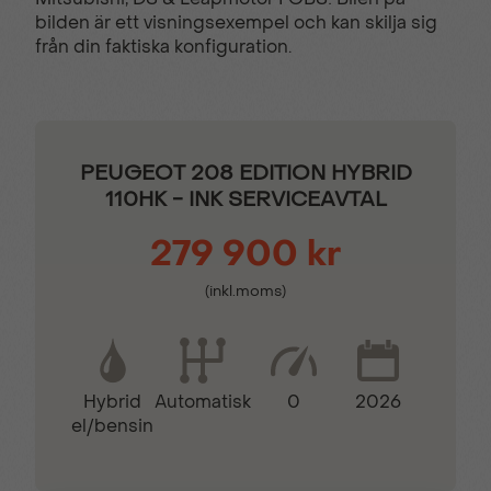
design
bilden är ett visningsexempel och kan skilja sig
från din faktiska konfiguration.
Läderinkläddratt
Parkeringssensor bak
Sidospeglar i Svart
Stolsvärme fram
PEUGEOT 208 EDITION HYBRID
Perla Nera
110HK - INK SERVICEAVTAL
279 900 kr
Trådlös Apple CarPlay
Trötthetsvarnare
(inkl.moms)
Tygklädsel ”PNEUMA”
Hybrid
0
2026
Automatisk
el/bensin