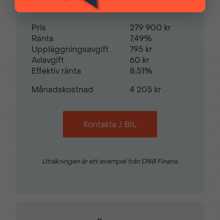
Pris
279 900 kr
Ränta
7,49%
Uppläggningsavgift
795 kr
Aviavgift
60 kr
Effektiv ränta
8,51%
Månadskostnad
4 205 kr
Kontakta J BIL
Uträkningen är ett exempel från DNB Finans.