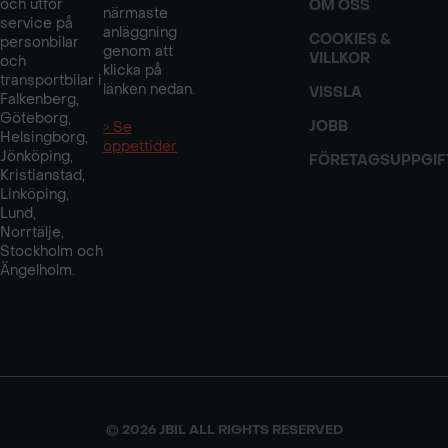
och utför
OM OSS
närmaste
service på
anläggning
COOKIES &
personbilar
genom att
VILLKOR
och
klicka på
transportbilar i
länken nedan.
VISSLA
Falkenberg,
Göteborg,
JOBB
> Se
Helsingborg,
öppettider
Jönköping,
FÖRETAGSUPPGIF
Kristianstad,
Linköping,
Lund,
Norrtälje,
Stockholm och
Ängelholm.
© 2026 JBIL ALL RIGHTS RESERVED