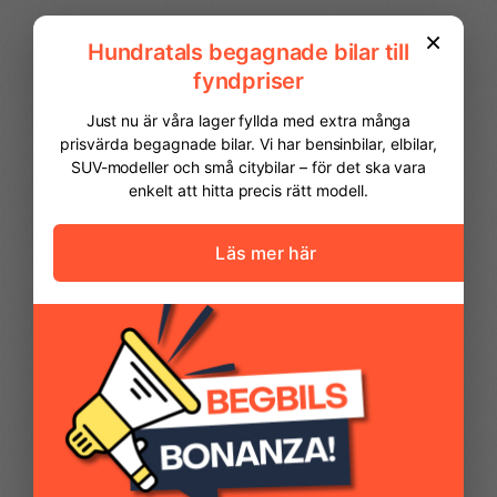
FINANSIERING
Vi hjälper dig att ordna finansiering av
din bil. Här kan du räkna ut din
månadskostnad och även göra en
ansökan online.
Kontantinsats
69 975,00 kr
Avbetalningstid
60
månader
Restvärde
0
%