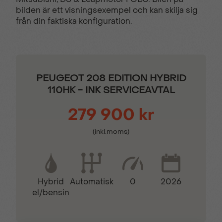
design
bilden är ett visningsexempel och kan skilja sig
från din faktiska konfiguration.
Läderinkläddratt
Parkeringssensor bak
Sidospeglar i Svart
Stolsvärme fram
PEUGEOT 208 EDITION HYBRID
Perla Nera
110HK - INK SERVICEAVTAL
279 900 kr
Trådlös Apple CarPlay
Trötthetsvarnare
(inkl.moms)
Tygklädsel ”PNEUMA”
Hybrid
0
2026
Automatisk
el/bensin