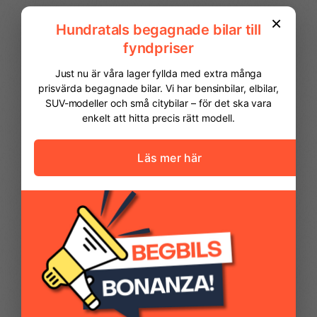
FINANSIERING
Vi hjälper dig att ordna finansiering av
din bil. Här kan du räkna ut din
månadskostnad och även göra en
ansökan online.
Kontantinsats
69 975,00 kr
Avbetalningstid
60
månader
Restvärde
0
%