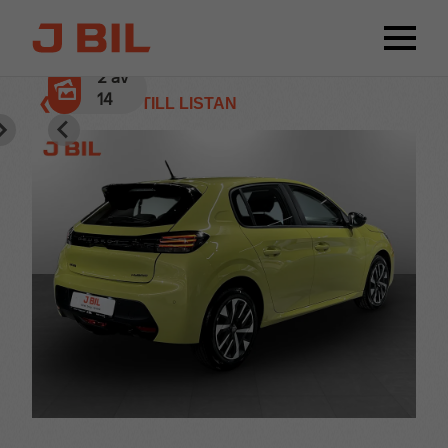
2
av
14
❮ TILLBAKA TILL LISTAN