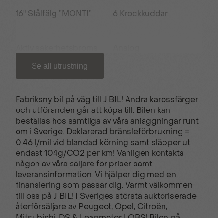
16" Stålfälg ”MONTI”
6 Krockkuddar
Aktiv säkerhetsbroms
Analog
instrumentpanel
Se all utrustning
Blanksvart kylargrill
ECO-LED-strålkastare
Fabriksny bil på väg till J BIL! Andra karossfärger
och utföranden går att köpa till. Bilen kan
beställas hos samtliga av våra anläggningar runt
Elfönsterhissar fram &
ESP & ABS-bromsar
om i Sverige. Deklarerad bränsleförbrukning =
bak
0.46 l/mil vid blandad körning samt släpper ut
endast 104g/CO2 per km! Vänligen kontakta
någon av våra säljare för priser samt
Farthållare
Frontkollisionvarning
leveransinformation. Vi hjälper dig med en
finansiering som passar dig. Varmt välkommen
till oss på J BIL! I Sveriges största auktoriserade
återförsäljare av Peugeot, Opel, Citroën,
LED-varselljus i 3-klo
Luftkonditionering
Mitsubishi, DS & Leapmotor I OBS! Bilen på