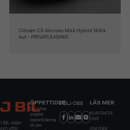
Citroën C5 Aircross MAX Hybrid 145hk
Aut - PRIVATLEASING
ÖPPETTIDER
LÄS MER
FÖLJ OSS
Du hittar
KONTAKTA
snabbt
OSS
öppettiderna
J BIL säljer
till din
och utför
OM OSS