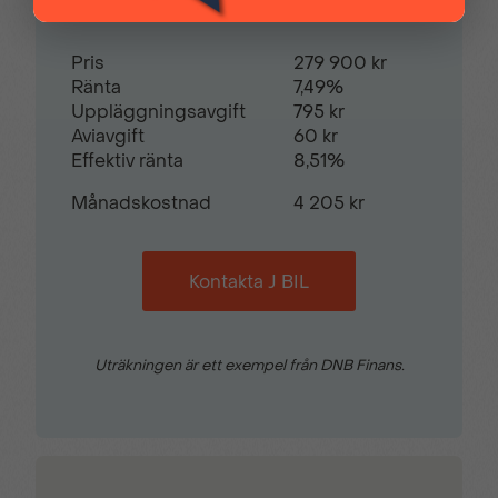
Pris
279 900 kr
Ränta
7,49%
Uppläggningsavgift
795 kr
Aviavgift
60 kr
Effektiv ränta
8,51%
Månadskostnad
4 205 kr
Kontakta J BIL
Uträkningen är ett exempel från DNB Finans.