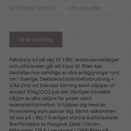
16" Stålfälg ”MONTI”
6 Krockkuddar
Aktiv säkerhetsbroms
Analog
instrumentpanel
Se all utrustning
Blanksvart kylargrill
ECO-LED-strålkastare
Fabriksny bil på väg till J BIL! Andra karossfärger
och utföranden går att köpa till. Bilen kan
beställas hos samtliga av våra anläggningar runt
Elfönsterhissar fram &
ESP & ABS-bromsar
om i Sverige. Deklarerad bränsleförbrukning =
bak
0.46 l/mil vid blandad körning samt släpper ut
endast 104g/CO2 per km! Vänligen kontakta
någon av våra säljare för priser samt
Farthållare
Frontkollisionvarning
leveransinformation. Vi hjälper dig med en
finansiering som passar dig. Varmt välkommen
till oss på J BIL! I Sveriges största auktoriserade
återförsäljare av Peugeot, Opel, Citroën,
LED-varselljus i 3-klo
Luftkonditionering
Mitsubishi, DS & Leapmotor I OBS! Bilen på