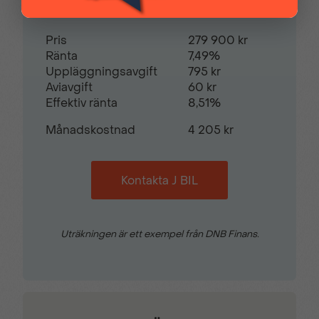
Pris
279 900 kr
Ränta
7,49%
Uppläggningsavgift
795 kr
Aviavgift
60 kr
Effektiv ränta
8,51%
Månadskostnad
4 205 kr
Kontakta J BIL
Uträkningen är ett exempel från DNB Finans.