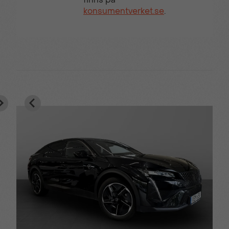
konsumentverket.se
.