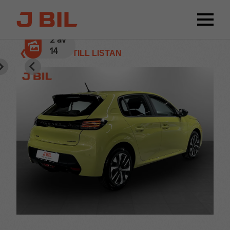
2
av
14
❮ TILLBAKA TILL LISTAN