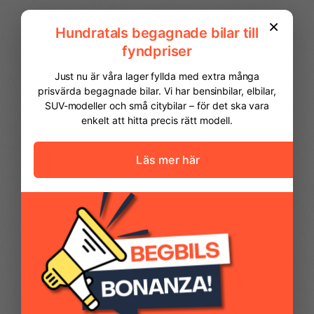
FINANSIERING
Vi hjälper dig att ordna finansiering av
din bil. Här kan du räkna ut din
månadskostnad och även göra en
ansökan online.
Kontantinsats
69 975,00 kr
Avbetalningstid
60
månader
Restvärde
0
%