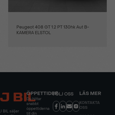
Peugeot 408 GT 1.2 PT 130hk Aut B-
KAMERA ELSTOL
ÖPPETTIDER
LÄS MER
FÖLJ OSS
Du hittar
KONTAKTA
snabbt
OSS
öppettiderna
J BIL säljer
till din