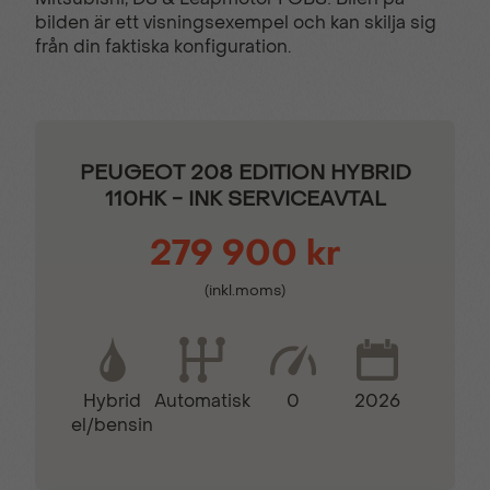
design
bilden är ett visningsexempel och kan skilja sig
från din faktiska konfiguration.
Läderinkläddratt
Parkeringssensor bak
Sidospeglar i Svart
Stolsvärme fram
PEUGEOT 208 EDITION HYBRID
Perla Nera
110HK - INK SERVICEAVTAL
279 900 kr
Trådlös Apple CarPlay
Trötthetsvarnare
(inkl.moms)
Tygklädsel ”PNEUMA”
Hybrid
0
2026
Automatisk
el/bensin