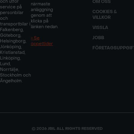
och utför
OM OSS
närmaste
service på
anläggning
COOKIES &
personbilar
genom att
VILLKOR
och
klicka på
transportbilar i
länken nedan.
VISSLA
Falkenberg,
Göteborg,
JOBB
> Se
Helsingborg,
öppettider
Jönköping,
FÖRETAGSUPPGIF
Kristianstad,
Linköping,
Lund,
Norrtälje,
Stockholm och
Ängelholm.
© 2026 JBIL ALL RIGHTS RESERVED