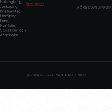
Helsingborg,
öppettider
Jönköping,
FÖRETAGSUPPGIF
Kristianstad,
Linköping,
Lund,
Norrtälje,
Stockholm och
Ängelholm.
© 2026 JBIL ALL RIGHTS RESERVED