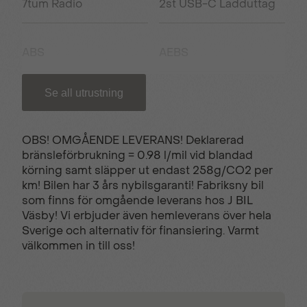
7tum Radio
2st USB-C Ladduttag
ABS
AEBS
Se all utrustning
Android auto
Apple carplay
OBS! OMGÅENDE LEVERANS! Deklarerad
Backkamera
Bluetooth
bränsleförbrukning = 0.98 l/mil vid blandad
körning samt släpper ut endast 258g/CO2 per
km! Bilen har 3 års nybilsgaranti! Fabriksny bil
Bränslemätare
Bältesvarnare
som finns för omgående leverans hos J BIL
Väsby! Vi erbjuder även hemleverans över hela
Sverige och alternativ för finansiering. Varmt
välkommen in till oss!
Elhissar fram
Digital klocka
Digital
Dimljus med