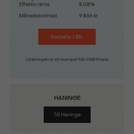
Regnsensor
Serviceindikator
Effektiv ränta
8,08%
Månadskostnad
9 866 kr
T99 komplettering
Takbelysning
Kontakta J BIL
Trepunktsbälten
Utdragbara lämstöd
Uträkningen är ett exempel från DNB Finans.
Varvräknare
Verktygslådor med lås
Växlingsindikator
Yttertemperaturmätare
HANINGE
Till Haninge