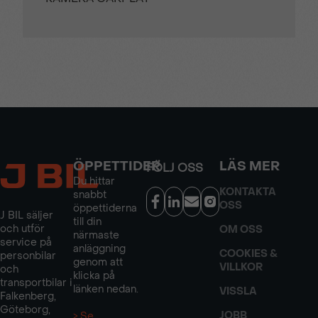
ÖPPETTIDER
LÄS MER
FÖLJ OSS
Du hittar
KONTAKTA
snabbt
OSS
öppettiderna
J BIL säljer
till din
och utför
OM OSS
närmaste
service på
anläggning
COOKIES &
personbilar
genom att
VILLKOR
och
klicka på
transportbilar i
länken nedan.
VISSLA
Falkenberg,
Göteborg,
JOBB
> Se