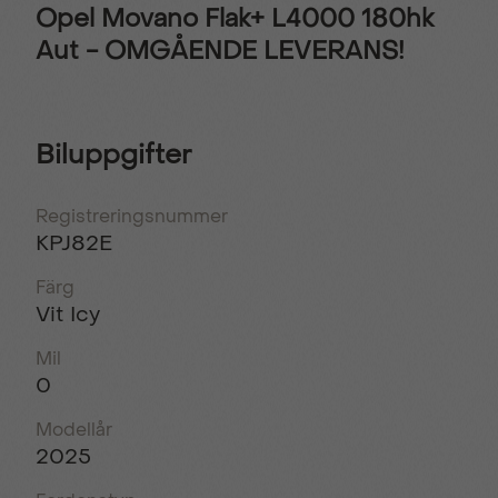
Opel Movano Flak+ L4000 180hk
Aut - OMGÅENDE LEVERANS!
Biluppgifter
Registreringsnummer
KPJ82E
Färg
Vit Icy
Mil
0
Modellår
2025