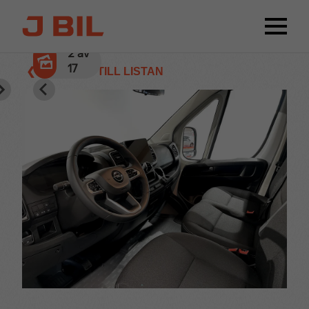
2
av
17
❮ TILLBAKA TILL LISTAN