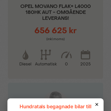
innerbackspegel
kurvfunktion
OPEL MOVANO FLAK+ L4000
180HK AUT - OMGÅENDE
LEVERANS!
El Parkeringsbroms
Elektrisk startspärr
656 625 kr
Eluppvärmd framruta
Eluppvärmt förarsäte
(inkl.moms)
ESP med ASR
Filhållningsassistans
Diesel
0
2025
Automatisk
Färddator
Förlängda sidospeglar
Förarsäte med armstöd
Förstärkt fjädring
Helljusassistent
Hill assist