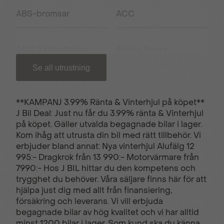
ABS-bromsar
ACC
ACC 2 klimatzoner
Airbag förare
Se all utrustning
Airbag passagerare
Akustikrutor
fram
**KAMPANJ 3.99% Ränta & Vinterhjul på köpet**
J Bil Deal: Just nu får du 3.99% ränta & Vinterhjul
på köpet. Gäller utvalda begagnade bilar i lager.
Android Auto
Antisladd
Kom ihåg att utrusta din bil med rätt tillbehör. Vi
erbjuder bland annat: Nya vinterhjul Alufälg 12
995:- Dragkrok från 13 990:- Motorvärmare från
Apple CarPlay
Autobroms
7990:- Hos J BIL hittar du den kompetens och
trygghet du behöver. Våra säljare finns här för att
hjälpa just dig med allt från finansiering,
försäkring och leverans. Vi vill erbjuda
Avstängningsbar
Backstartshjälp
begagnade bilar av hög kvalitet och vi har alltid
airbag passagerare
minst 1200 bilar i lager. Som kund ska du känna