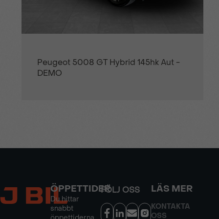
Peugeot 5008 GT Hybrid 145hk Aut -
DEMO
ÖPPETTIDER
LÄS MER
FÖLJ OSS
Du hittar
KONTAKTA
snabbt
OSS
öppettiderna