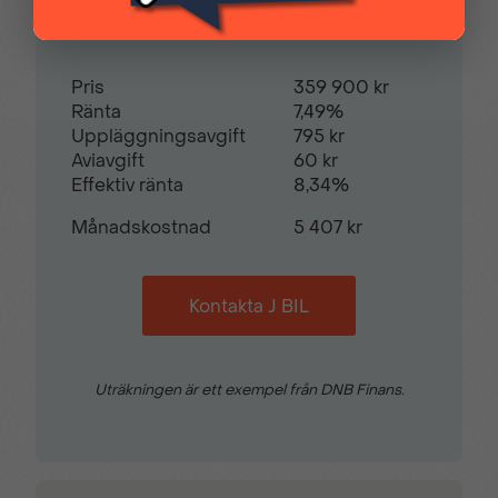
Restvärde
0
%
Multifunktionsratt
Nödsamtal
Pris
359 900 kr
Parkeringsassistans
Parkeringssensorer
Ränta
7,49%
(fram)
Uppläggningsavgift
795 kr
Aviavgift
60 kr
Effektiv ränta
8,34%
Plant lastutrymme
Regnsensor
Månadskostnad
5 407 kr
Servostyrning
Sidoairbags
Kontakta J BIL
Sidokrockgardiner
Skyltigenkänning
Uträkningen är ett exempel från DNB Finans.
Sminkspegel
Startspärr