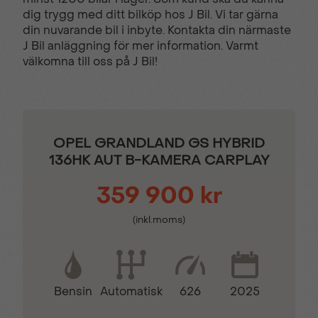
dig trygg med ditt bilköp hos J Bil. Vi tar gärna
din nuvarande bil i inbyte. Kontakta din närmaste
Barnlås
Bluetooth (handsfree)
J Bil anläggning för mer information. Varmt
välkomna till oss på J Bil!
Broms-assistans
Centrallås (fjärrstyrt)
Delbart baksäte
Digitalradio (DAB)
OPEL GRANDLAND GS HYBRID
136HK AUT B-KAMERA CARPLAY
Digitalt mätarhus
Elhissar (fram och bak)
359 900 kr
(inkl.moms)
Elinfällbara sidospeglar
Elstol förare
Elstol passagerare
Eluppvärmda
Bensin
626
2025
Automatisk
sidospeglar