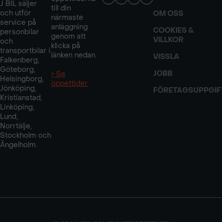
J BIL säljer
till din
och utför
OM OSS
närmaste
service på
anläggning
COOKIES &
personbilar
genom att
VILLKOR
och
klicka på
transportbilar i
länken nedan.
VISSLA
Falkenberg,
Göteborg,
JOBB
> Se
Helsingborg,
öppettider
Jönköping,
FÖRETAGSUPPGIF
Kristianstad,
Linköping,
Lund,
Norrtälje,
Stockholm och
Ängelholm.