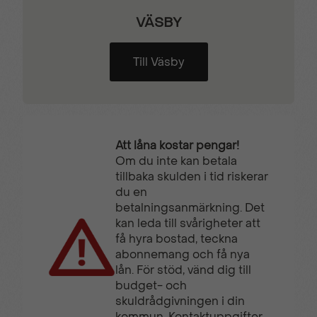
Stöldlarm
Svensksåld
VÄSBY
Till Väsby
Sätesvärme (fram)
Tonade rutor
Touch-/Pekskärm
Trötthetsvarnare
Att låna kostar pengar!
Om du inte kan betala
USB-uttag
Yttertemperaturmätare
tillbaka skulden i tid riskerar
du en
betalningsanmärkning. Det
kan leda till svårigheter att
få hyra bostad, teckna
abonnemang och få nya
lån. För stöd, vänd dig till
budget- och
skuldrådgivningen i din
kommun. Kontaktuppgifter