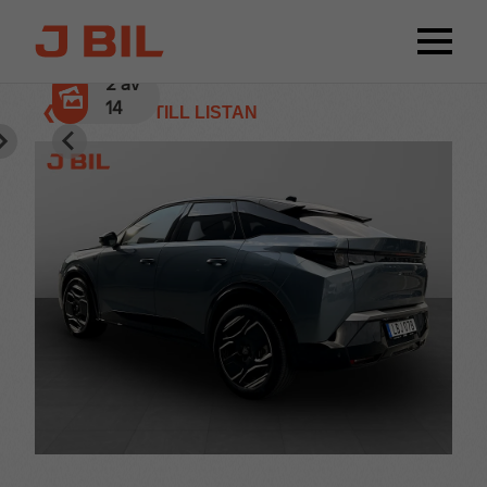
2
av
14
❮ TILLBAKA TILL LISTAN