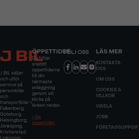
ÖPPETTIDER
LÄS MER
FÖLJ OSS
Du hittar
KONTAKTA
snabbt
OSS
öppettiderna
J BIL säljer
till din
och utför
OM OSS
närmaste
service på
anläggning
COOKIES &
personbilar
genom att
VILLKOR
och
klicka på
transportbilar i
länken nedan.
VISSLA
Falkenberg,
Göteborg,
JOBB
> Se
Helsingborg,
öppettider
Jönköping,
FÖRETAGSUPPGIF
Kristianstad,
Linköping,