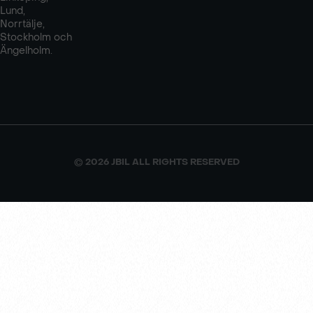
Lund,
Norrtälje,
Stockholm och
Ängelholm.
© 2026 JBIL ALL RIGHTS RESERVED