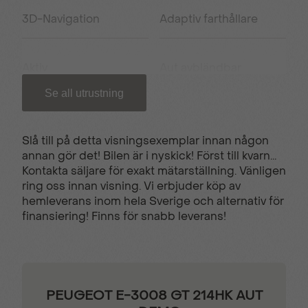
3D-Navigation
Adaptiv farthållare
Aktiv
Aut avbländbar
filhållningsassistent
innerbackspegel
Se all utrustning
Backkamera med 180-
Bluetooth
Slå till på detta visningsexemplar innan någon
sikt
annan gör det! Bilen är i nyskick! Först till kvarn...
Kontakta säljare för exakt mätarställning. Vänligen
ring oss innan visning. Vi erbjuder köp av
Digitalradio
Elektronisk
hemleverans inom hela Sverige och alternativ för
parkeringsbroms
finansiering! Finns för snabb leverans!
El-hissar fram och bak
Eluppvärmda
sidospeglar
PEUGEOT E-3008 GT 214HK AUT