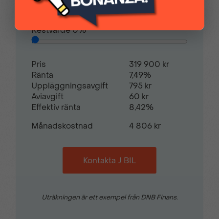
Svensksåld
Yttertemperaturmätare
Avbetalningstid
60
månader
Restvärde
0
%
Pris
319 900 kr
Ränta
7,49%
Uppläggningsavgift
795 kr
Aviavgift
60 kr
Effektiv ränta
8,42%
Månadskostnad
4 806 kr
Kontakta J BIL
Uträkningen är ett exempel från DNB Finans.