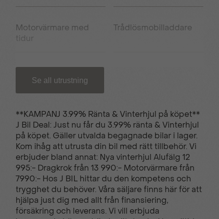
Motorvärmare med
Trådlösmobilladdare
tidur
Adaptiv farthållare
Aluminiumfälgar tum
Se all utrustning
Antisladdsystem - ESP
Antispinnsystem
**KAMPANJ 3.99% Ränta & Vinterhjul på köpet**
J Bil Deal: Just nu får du 3.99% ränta & Vinterhjul
på köpet. Gäller utvalda begagnade bilar i lager.
Armstöd fram
Apple carplay/Android
Kom ihåg att utrusta din bil med rätt tillbehör. Vi
auto
erbjuder bland annat: Nya vinterhjul Alufälg 12
995:- Dragkrok från 13 990:- Motorvärmare från
7990:- Hos J BIL hittar du den kompetens och
USB C uttag
Backkamera
trygghet du behöver. Våra säljare finns här för att
hjälpa just dig med allt från finansiering,
försäkring och leverans. Vi vill erbjuda