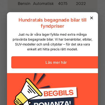
Bensin
4075
2022
Automatisk
Multifunktions
Mörktonade bakrutor
touchscreen
Navigation med
Parkeringsassistans
pekskärm
Parkeringssensor bak
Parkeringssensor fram
FINANSIERING
Vi hjälper dig att ordna finansiering av
Regnsensor
Skinnklädsel
din bil. Här kan du räkna ut din
månadskostnad och även göra en
ansökan online.
Start- & Stoppfunktion
Stolvärme fram
Kontantinsats
79 975,00 kr