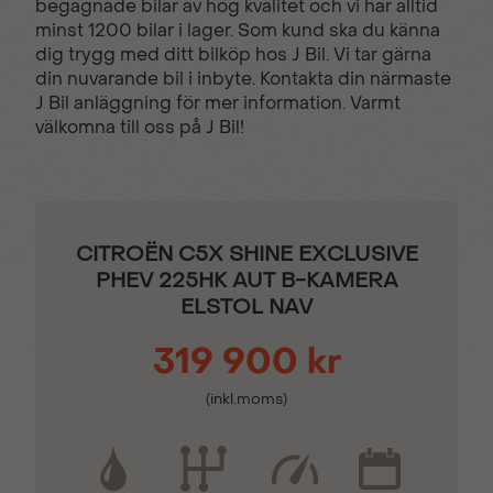
begagnade bilar av hög kvalitet och vi har alltid
Bluetooth - handsfree
Elhissar fram och bak
minst 1200 bilar i lager. Som kund ska du känna
dig trygg med ditt bilköp hos J Bil. Vi tar gärna
din nuvarande bil i inbyte. Kontakta din närmaste
El-infällbara
Elstol förare med
J Bil anläggning för mer information. Varmt
sidospeglar
minne
välkomna till oss på J Bil!
El-uppvärmd ratt
Farthållare
CITROËN C5X SHINE EXCLUSIVE
Filbytesvarnare
Färddator
PHEV 225HK AUT B-KAMERA
ELSTOL NAV
Isofix - Barnstolsfästen
KEY LESS -
319 900 kr
Startsystem
(inkl.moms)
Komplett ifylld
Motoriserad
servicebok
bagagelucka