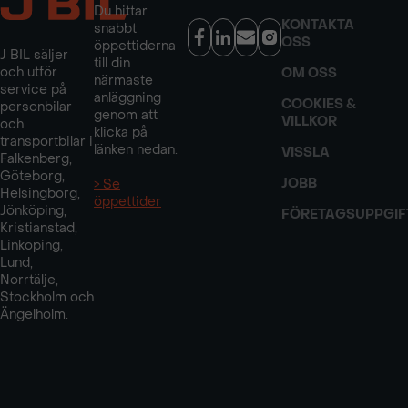
Du hittar
KONTAKTA
snabbt
OSS
öppettiderna
J BIL säljer
till din
och utför
OM OSS
närmaste
service på
anläggning
COOKIES &
personbilar
genom att
VILLKOR
och
klicka på
transportbilar i
länken nedan.
VISSLA
Falkenberg,
Göteborg,
JOBB
> Se
Helsingborg,
öppettider
Jönköping,
FÖRETAGSUPPGIF
Kristianstad,
Linköping,
Lund,
Norrtälje,
Stockholm och
Ängelholm.