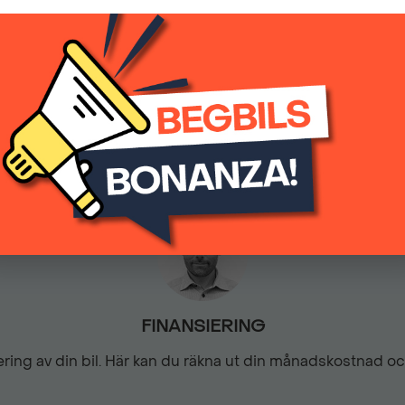
(inkl.moms)
Halvläderklädsel
2156
Automatisk
KEY LESS - Startsystem
LED-strålkastare
Multifunktions touchscree
Parkeringssensor bak
FINANSIERING
siering av din bil. Här kan du räkna ut din månadskostnad o
Regnsensor