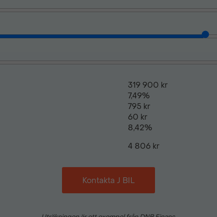
Svensksåld
319 900 kr
7,49%
795 kr
60 kr
8,42%
4 806 kr
Kontakta J BIL
Uträkningen är ett exempel från DNB Finans.