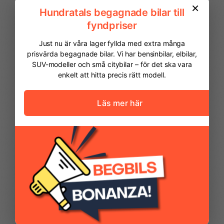
FINANSIERING
Vi hjälper dig att ordna finansiering av
din bil. Här kan du räkna ut din
månadskostnad och även göra en
ansökan online.
Kontantinsats
29 975,00 kr
Avbetalningstid
60
månader
Restvärde
0
%