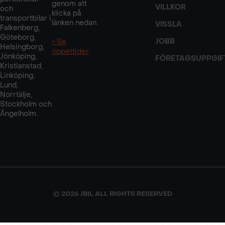
genom att
VILLKOR
och
klicka på
transportbilar i
länken nedan.
VISSLA
Falkenberg,
Göteborg,
JOBB
> Se
Helsingborg,
öppettider
Jönköping,
FÖRETAGSUPPGIF
Kristianstad,
Linköping,
Lund,
Norrtälje,
Stockholm och
Ängelholm.
© 2026 JBIL ALL RIGHTS RESERVED