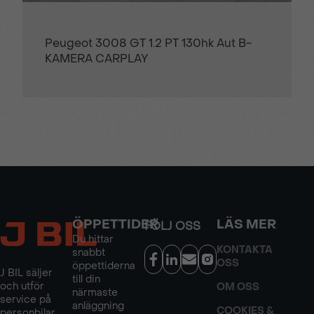
Peugeot 3008 GT 1.2 PT 130hk Aut B-
KAMERA CARPLAY
ÖPPETTIDER
LÄS MER
FÖLJ OSS
Du hittar
KONTAKTA
snabbt
OSS
öppettiderna
J BIL säljer
till din
och utför
OM OSS
närmaste
service på
anläggning
COOKIES &
personbilar