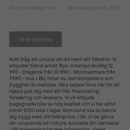
Aluminiumfälgar tum
Antisladdsystem - ESP
Antispinnsystem
Armstöd fram
Se all utrustning
Apple carplay/Android
USB C uttag
auto
Kom ihåg att utrusta din bil med rätt tillbehör. Vi
erbjuder bland annat: Nya vinterhjul Alufälg 12
995:- Dragkrok från 13 990:- Motorvärmare från
Backkamera
Bluetooth - handsfree
7990:- Hos J BIL hittar du den kompetens och
trygghet du behöver. Våra säljare finns här för att
hjälpa just dig med allt från finansiering,
Elhissar fram och bak
El-infällbara
försäkring och leverans. Vi vill erbjuda
sidospeglar
begagnade bilar av hög kvalitet och vi har alltid
minst 1200 bilar i lager. Som kund ska du känna
dig trygg med ditt bilköp hos J Bil. Vi tar gärna
din nuvarande bil i inbyte. Kontakta din närmaste
Farthållare
Filhållsassistans
J Bil anläggning för mer information. Varmt