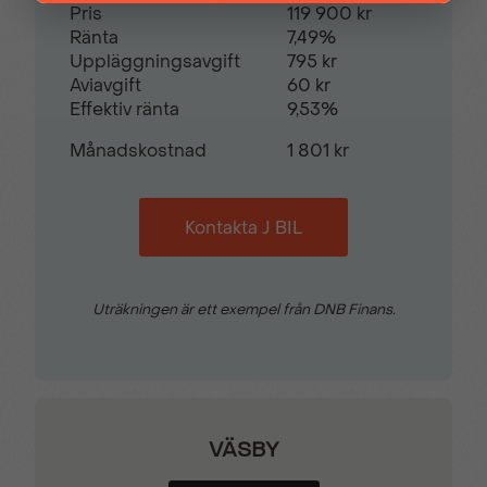
Pris
119 900 kr
Ränta
7,49%
Uppläggningsavgift
795 kr
Aviavgift
60 kr
Effektiv ränta
9,53%
Månadskostnad
1 801 kr
Kontakta J BIL
Uträkningen är ett exempel från DNB Finans.
VÄSBY