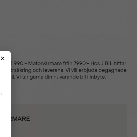
gel
från 13 990:- Motorvärmare från 7990:- Hos J BIL hittar
ing, försäkring och leverans. Vi vill erbjuda begagnade
 J Bil. Vi tar gärna din nuvarande bil i inbyte.
ORVÄRMARE