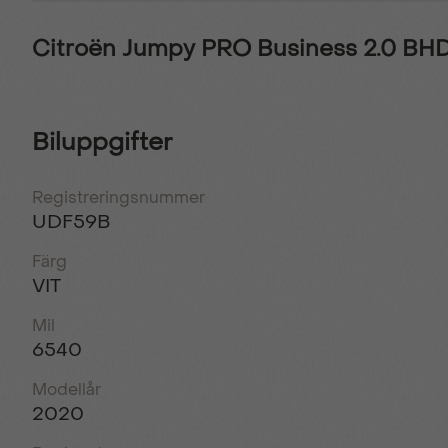
…
Citroën Jumpy PRO Business 2.0 B
Biluppgifter
Registreringsnummer
UDF59B
Färg
VIT
Mil
6540
Modellår
2020