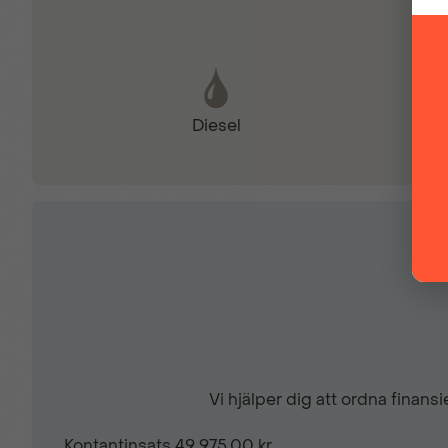
Elinfällbara sidospeglar
Diesel
Euro 6
Farthållare
Läslampa
Parkeringssensorer (fram)
Vi hjälper dig att ordna finan
Reservhjul
Kontantinsats
49 975,00 kr