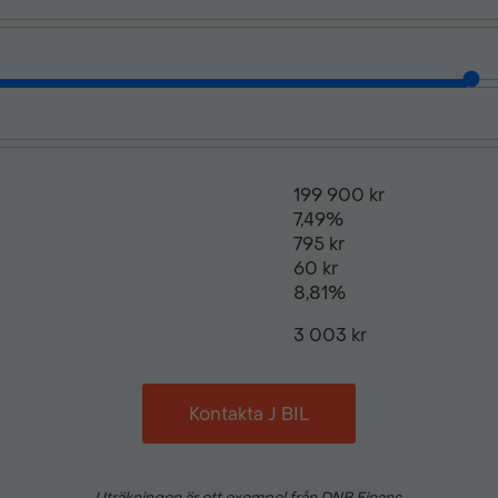
Start-/stoppfunktion
Svensksåld
199 900 kr
Tonade rutor
7,49%
795 kr
60 kr
Xenon (halvljus)
8,81%
3 003 kr
Xenonstrålkastare
Kontakta J BIL
Uträkningen är ett exempel från DNB Finans.