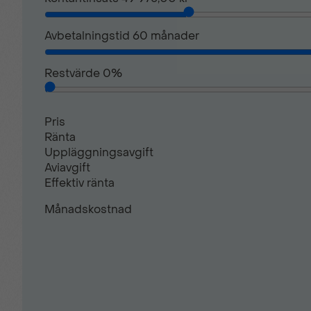
Sidoairbags
Avbetalningstid
60
månader
Restvärde
0
%
Startspärr
Pris
Sätesvärme (fram)
Ränta
Uppläggningsavgift
Aviavgift
USB-uttag
Effektiv ränta
Månadskostnad
Xenon (helljus)
ACC/Klimatanläggning 2-zon