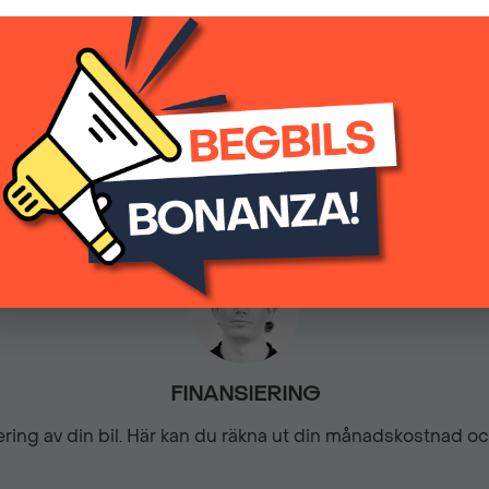
(inkl.moms)
Eluppvärmda sidospeglar
6540
Manuell
Fartbegränsare
Färddator
Motorvärmare (med tidur)
Regnsensor
FINANSIERING
siering av din bil. Här kan du räkna ut din månadskostnad o
Servostyrning