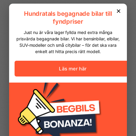
Färddator
ISOFIX-fästen bak
Körfilsassistans
Läslampa
Mattor (textil)
Multifunktionsratt
FINANSIERING
Vi hjälper dig att ordna finansiering av
din bil. Här kan du räkna ut din
Rails
Regnsensor
månadskostnad och även göra en
ansökan online.
Servostyrning
Sidoairbags
Kontantinsats
46 975,00 kr
Avbetalningstid
60
månader
Sidokrockgardiner
Skyltigenkänning
Restvärde
0
%