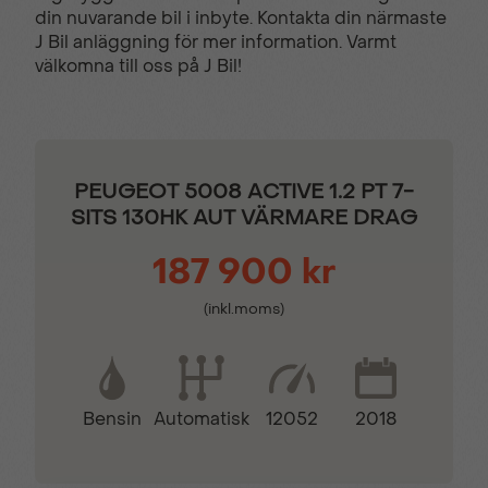
din nuvarande bil i inbyte. Kontakta din närmaste
Broms-assistans
Centrallås (fjärrstyrt)
J Bil anläggning för mer information. Varmt
välkomna till oss på J Bil!
Delbart baksäte
Digitalt mätarhus
Dimljus fram
Elhissar (fram och bak)
PEUGEOT 5008 ACTIVE 1.2 PT 7-
SITS 130HK AUT VÄRMARE DRAG
Eluppvärmda
Euro 6
187 900 kr
sidospeglar
(inkl.moms)
Euro NCAP 5
Fartbegränsare
Bensin
12052
2018
Automatisk
Farthållare
Fällbara baksäten