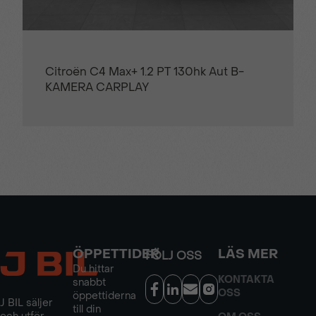
Citroën C4 Max+ 1.2 PT 130hk Aut B-
KAMERA CARPLAY
ÖPPETTIDER
LÄS MER
FÖLJ OSS
Du hittar
KONTAKTA
snabbt
OSS
öppettiderna
J BIL säljer
till din