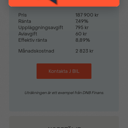
Sminkspegel
Start-/stoppfunktion
Pris
187 900 kr
Startspärr
Svensksåld
Ränta
7,49%
Uppläggningsavgift
795 kr
Aviavgift
60 kr
Effektiv ränta
8,89%
Sätesvärme (fram)
Touch-/Pekskärm
Månadskostnad
2 823 kr
USB-uttag
Yttertemperaturmätare
Kontakta J BIL
Dragkrok
Motorvärmare med
kupefläkt
Uträkningen är ett exempel från DNB Finans.