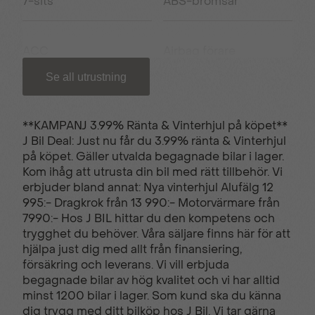
7-sits
ABS-bromsar
ACC
Airbag förare
Se all utrustning
Airbag passagerare
Antisladd
fram
**KAMPANJ 3.99% Ränta & Vinterhjul på köpet**
J Bil Deal: Just nu får du 3.99% ränta & Vinterhjul
på köpet. Gäller utvalda begagnade bilar i lager.
Autobroms
Avstängningsbar
Kom ihåg att utrusta din bil med rätt tillbehör. Vi
airbag passagerare
erbjuder bland annat: Nya vinterhjul Alufälg 12
995:- Dragkrok från 13 990:- Motorvärmare från
7990:- Hos J BIL hittar du den kompetens och
Backstartshjälp
Bagagerumsmatta
trygghet du behöver. Våra säljare finns här för att
hjälpa just dig med allt från finansiering,
försäkring och leverans. Vi vill erbjuda
begagnade bilar av hög kvalitet och vi har alltid
Barnlås
Bluetooth (handsfree)
minst 1200 bilar i lager. Som kund ska du känna
dig trygg med ditt bilköp hos J Bil. Vi tar gärna