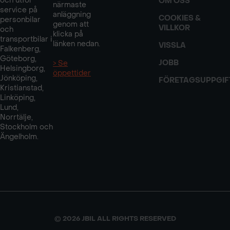
och utför
OM OSS
närmaste
service på
anläggning
COOKIES &
personbilar
genom att
VILLKOR
och
klicka på
transportbilar i
länken nedan.
VISSLA
Falkenberg,
Göteborg,
JOBB
> Se
Helsingborg,
öppettider
Jönköping,
FÖRETAGSUPPGIF
Kristianstad,
Linköping,
Lund,
Norrtälje,
Stockholm och
Ängelholm.
© 2026 JBIL ALL RIGHTS RESERVED