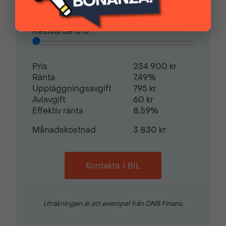
Avbetalningstid
60
månader
Restvärde
0
%
Pris
254 900 kr
Ränta
7,49%
Uppläggningsavgift
795 kr
Aviavgift
60 kr
Effektiv ränta
8,59%
Månadskostnad
3 830 kr
Kontakta J BIL
Uträkningen är ett exempel från DNB Finans.