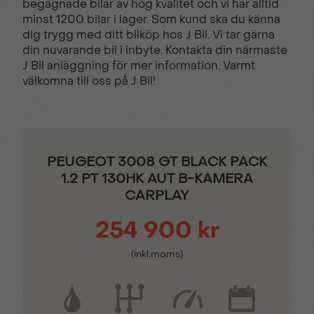
begagnade bilar av hög kvalitet och vi har alltid
sidospeglar
minst 1200 bilar i lager. Som kund ska du känna
dig trygg med ditt bilköp hos J Bil. Vi tar gärna
din nuvarande bil i inbyte. Kontakta din närmaste
Filhållsassistans
Färddator
J Bil anläggning för mer information. Varmt
välkomna till oss på J Bil!
Halvläderklädsel
Isofix - Barnstolsfästen
Komplett ifylld
Multifunktions
PEUGEOT 3008 GT BLACK PACK
servicebok
touchscreen
1.2 PT 130HK AUT B-KAMERA
CARPLAY
Mörktonade bakrutor
Parkeringssensor bak
254 900 kr
(inkl.moms)
Parkeringssensor fram
Regnsensor