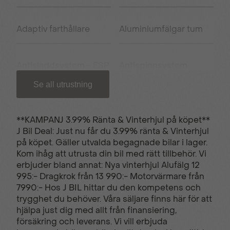
Adaptiv farthållare
Aluminiumfälgar tum
Antisladdsystem - ESP
Antispinnsystem
Se all utrustning
Armstöd fram
Apple carplay/Android
auto
**KAMPANJ 3.99% Ränta & Vinterhjul på köpet**
J Bil Deal: Just nu får du 3.99% ränta & Vinterhjul
på köpet. Gäller utvalda begagnade bilar i lager.
USB uttag
Backkamera
Kom ihåg att utrusta din bil med rätt tillbehör. Vi
erbjuder bland annat: Nya vinterhjul Alufälg 12
995:- Dragkrok från 13 990:- Motorvärmare från
Bluetooth - handsfree
Elhissar fram och bak
7990:- Hos J BIL hittar du den kompetens och
trygghet du behöver. Våra säljare finns här för att
hjälpa just dig med allt från finansiering,
försäkring och leverans. Vi vill erbjuda
El-infällbara
Farthållare