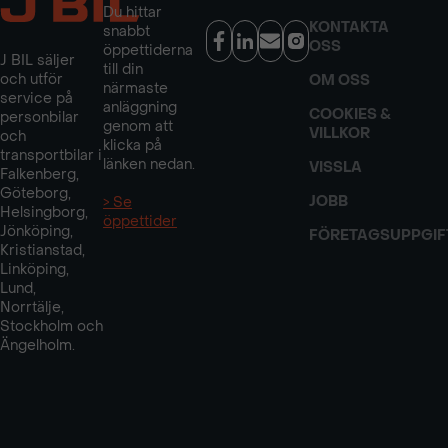
Du hittar
KONTAKTA
snabbt
OSS
öppettiderna
J BIL säljer
till din
och utför
OM OSS
närmaste
service på
anläggning
COOKIES &
personbilar
genom att
VILLKOR
och
klicka på
transportbilar i
länken nedan.
VISSLA
Falkenberg,
Göteborg,
JOBB
> Se
Helsingborg,
öppettider
Jönköping,
FÖRETAGSUPPGIF
Kristianstad,
Linköping,
Lund,
Norrtälje,
Stockholm och
Ängelholm.