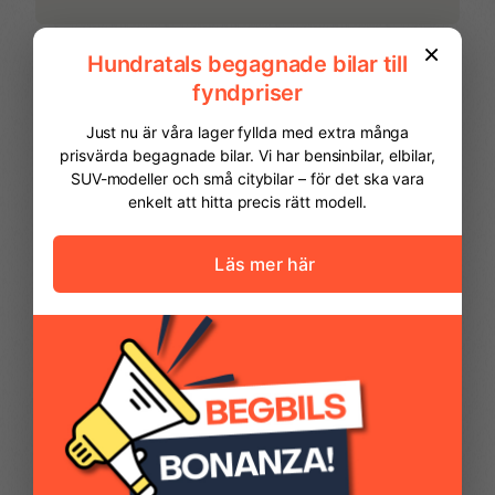
Navigation med
Parkeringssensor bak
pekskärm
Parkeringssensor fram
Regnsensor
Start- & Stoppfunktion
Stolvärme fram
FINANSIERING
Vi hjälper dig att ordna finansiering av
Svensksåld
Takrails
din bil. Här kan du räkna ut din
månadskostnad och även göra en
ansökan online.
Yttertemperaturmätare
Kontantinsats
62 475,00 kr
Avbetalningstid
60
månader