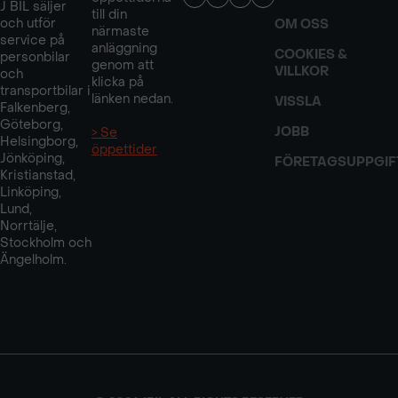
J BIL säljer
till din
och utför
OM OSS
närmaste
service på
anläggning
COOKIES &
personbilar
genom att
VILLKOR
och
klicka på
transportbilar i
länken nedan.
VISSLA
Falkenberg,
Göteborg,
JOBB
> Se
Helsingborg,
öppettider
Jönköping,
FÖRETAGSUPPGIF
Kristianstad,
Linköping,
Lund,
Norrtälje,
Stockholm och
Ängelholm.