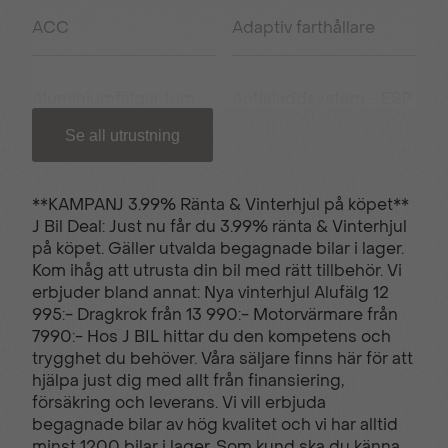
ACC
Adaptiv farthållare
Aluminiumfälgar tum
Antisladdsystem - ESP
Se all utrustning
Antispinnsystem
Armstöd fram
**KAMPANJ 3.99% Ränta & Vinterhjul på köpet**
J Bil Deal: Just nu får du 3.99% ränta & Vinterhjul
Apple carplay/Android
USB C uttag
på köpet. Gäller utvalda begagnade bilar i lager.
auto
Kom ihåg att utrusta din bil med rätt tillbehör. Vi
erbjuder bland annat: Nya vinterhjul Alufälg 12
995:- Dragkrok från 13 990:- Motorvärmare från
Backkamera
Bluetooth - handsfree
7990:- Hos J BIL hittar du den kompetens och
trygghet du behöver. Våra säljare finns här för att
hjälpa just dig med allt från finansiering,
försäkring och leverans. Vi vill erbjuda
Elhissar fram och bak
El-infällbara
begagnade bilar av hög kvalitet och vi har alltid
sidospeglar
minst 1200 bilar i lager. Som kund ska du känna