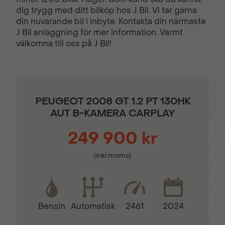
dig trygg med ditt bilköp hos J Bil. Vi tar gärna
din nuvarande bil i inbyte. Kontakta din närmaste
Elstol förare
Filbytesvarnare
J Bil anläggning för mer information. Varmt
välkomna till oss på J Bil!
Filhållsassistans
Färddator
Isofix - Barnstolsfästen
KEY LESS -
PEUGEOT 2008 GT 1.2 PT 130HK
Startsystem
AUT B-KAMERA CARPLAY
249 900 kr
Komplett ifylld
LED-strålkastare
servicebok
(inkl.moms)
Multifunktions
Mörktonade bakrutor
touchscreen
Bensin
2461
2024
Automatisk