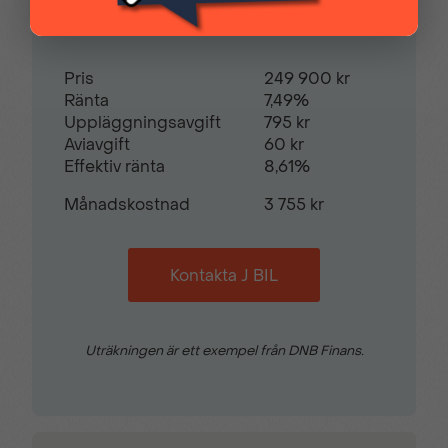
Restvärde
0
%
Pris
249 900 kr
Ränta
7,49%
Uppläggningsavgift
795 kr
Aviavgift
60 kr
Effektiv ränta
8,61%
Månadskostnad
3 755 kr
Kontakta J BIL
Uträkningen är ett exempel från DNB Finans.