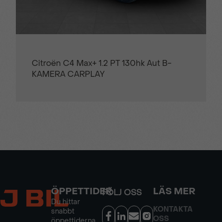
Citroën C4 Max+ 1.2 PT 130hk Aut B-
KAMERA CARPLAY
ÖPPETTIDER
LÄS MER
FÖLJ OSS
Du hittar
KONTAKTA
snabbt
OSS
öppettiderna