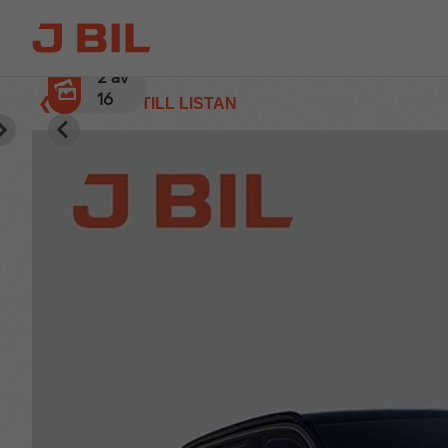
3
av
16
❮ TILLBAKA TILL LISTAN