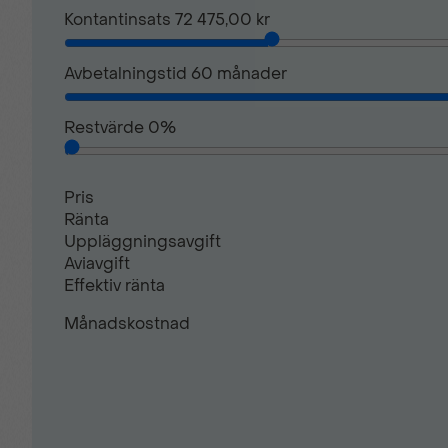
Kontantinsats
72 475,00 kr
Stolvärme fram
Avbetalningstid
60
månader
Takrails
Restvärde
0
%
Pris
Ränta
Uppläggningsavgift
Aviavgift
Effektiv ränta
Månadskostnad