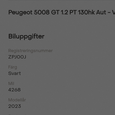
Peugeot 5008 GT 1.2 PT 130hk Aut -
Biluppgifter
Registreringsnummer
ZPJ00J
Färg
Svart
Mil
4268
Modellår
2023