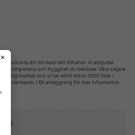
tt utrusta din bil med rätt tillbehör. Vi erbjuder
du den kompetens och trygghet du behöver. Våra säljare
av hög kvalitet och vi har alltid minst 1200 bilar i
ta din närmaste J Bil anläggning för mer information.
IPP!