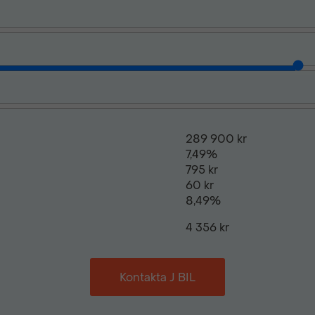
Svensksåld
289 900 kr
7,49%
795 kr
60 kr
8,49%
4 356 kr
Kontakta J BIL