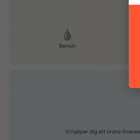
Filhållsassistans
Isofix - Barnstolsfästen
Bensin
Komplett ifylld servicebok
Multifunktions touchscreen
Navigation med pekskärm
Regnsensor
Vi hjälper dig att ordna finan