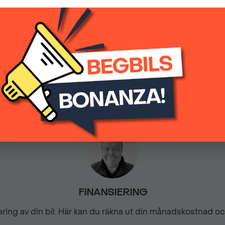
289 900 kr
(inkl.moms)
Färddator
KEY LESS - Startsystem
4268
Automatisk
LED-strålkastare
Mörktonade bakrutor
Parkeringssensor bak
FINANSIERING
Sommarhjul
siering av din bil. Här kan du räkna ut din månadskostnad o