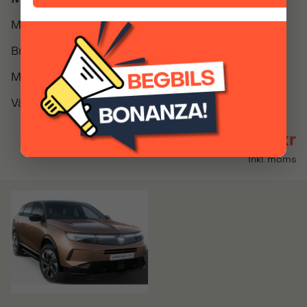
Modellår
2026
Bränsle
Hybrid el/bensin
Miltal
0
Växellåda
Automatisk
569 900 kr
Inkl. moms