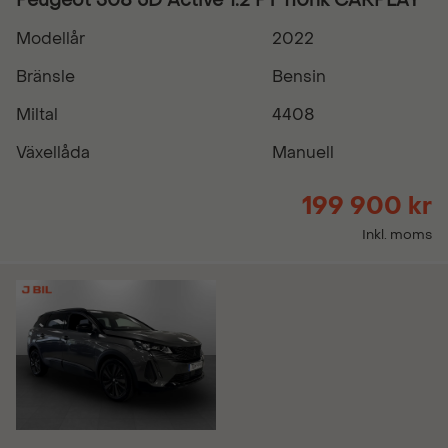
Peugeot 308 5D Active 1.2 PT 110hk CARPLAY
Modellår
2022
Bränsle
Bensin
Miltal
4408
Växellåda
Manuell
199 900 kr
Inkl. moms