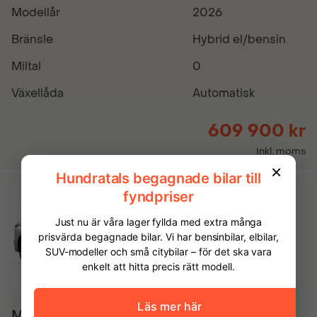
Modellår
2026
Bränsle
Hybrid el/bensin
Miltal
0
Växellåda
Automatisk
609 900 kr
Inkl. moms
Mitsubishi Outlander Intense PHEV 4WD