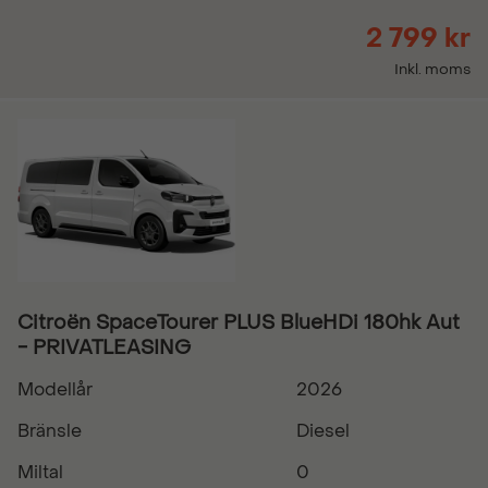
2 799 kr
Inkl. moms
Citroën SpaceTourer PLUS BlueHDi 180hk Aut
- PRIVATLEASING
Modellår
2026
Bränsle
Diesel
Miltal
0