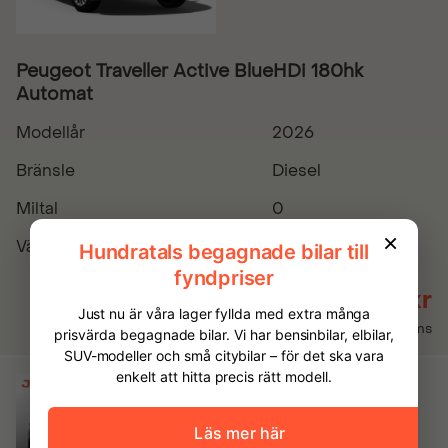
Peugeot Traveller Active BlueHDi 180hk
Automat
Modellår
2026
Bränsle
Diesel
Miltal
0
Växellåda
Automatisk
499 900 kr
Inkl. moms