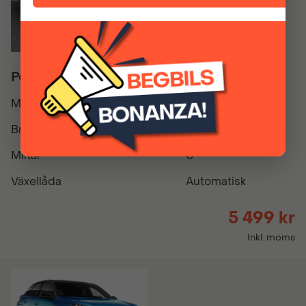
Peugeot E-5008 GT 4x4 - PRIVATLEASING
Modellår
2026
Bränsle
El
Miltal
0
Växellåda
Automatisk
5 499 kr
Inkl. moms