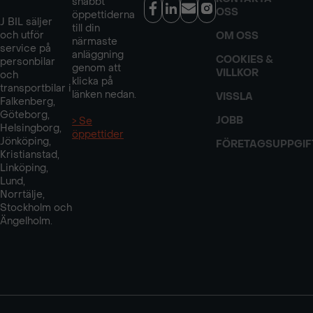
snabbt
OSS
öppettiderna
J BIL säljer
till din
och utför
OM OSS
närmaste
service på
anläggning
COOKIES &
personbilar
genom att
VILLKOR
och
klicka på
transportbilar i
länken nedan.
VISSLA
Falkenberg,
Göteborg,
JOBB
> Se
Helsingborg,
öppettider
Jönköping,
FÖRETAGSUPPGIF
Kristianstad,
Linköping,
Lund,
Norrtälje,
Stockholm och
Ängelholm.