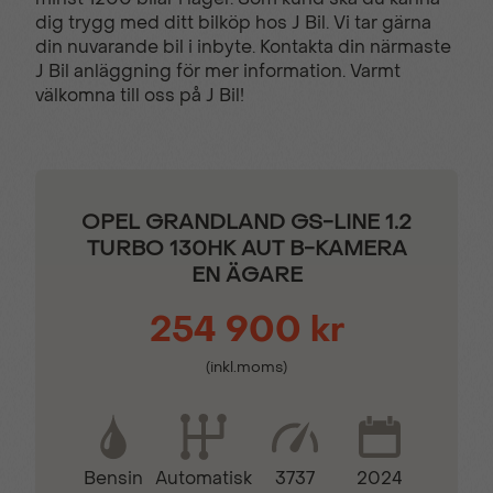
dig trygg med ditt bilköp hos J Bil. Vi tar gärna
din nuvarande bil i inbyte. Kontakta din närmaste
Filbytesvarnare
Filhållsassistans
J Bil anläggning för mer information. Varmt
välkomna till oss på J Bil!
Färddator
Isofix - Barnstolsfästen
Komplett ifylld
LED-strålkastare
OPEL GRANDLAND GS-LINE 1.2
servicebok
TURBO 130HK AUT B-KAMERA
EN ÄGARE
Multifunktions
Parkeringssensor bak
254 900 kr
touchscreen
(inkl.moms)
Parkeringssensor fram
Regnsensor
Bensin
3737
2024
Automatisk