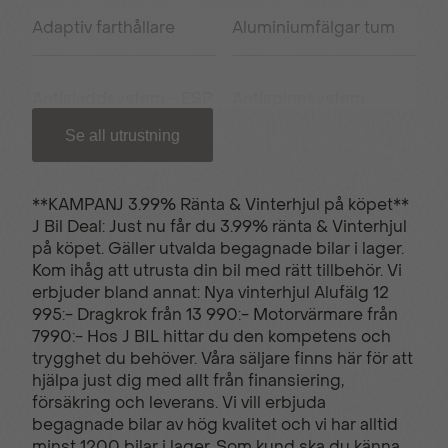
Adaptiv farthållare
Aluminiumfälgar tum
Antisladdsystem - ESP
Antispinnsystem
Se all utrustning
Armstöd fram
USB uttag
**KAMPANJ 3.99% Ränta & Vinterhjul på köpet**
J Bil Deal: Just nu får du 3.99% ränta & Vinterhjul
Backkamera
Bluetooth - handsfree
på köpet. Gäller utvalda begagnade bilar i lager.
Kom ihåg att utrusta din bil med rätt tillbehör. Vi
erbjuder bland annat: Nya vinterhjul Alufälg 12
Elhissar fram och bak
El-infällbara
995:- Dragkrok från 13 990:- Motorvärmare från
sidospeglar
7990:- Hos J BIL hittar du den kompetens och
trygghet du behöver. Våra säljare finns här för att
hjälpa just dig med allt från finansiering,
försäkring och leverans. Vi vill erbjuda
El-uppvärmd ratt
Endast en tidigare
begagnade bilar av hög kvalitet och vi har alltid
ägare
minst 1200 bilar i lager. Som kund ska du känna