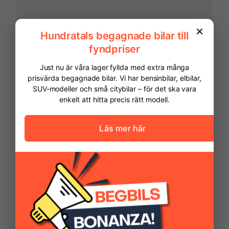
Stolvärme fram
Svensksåld
FINANSIERING
Vi hjälper dig att ordna finansiering av
din bil. Här kan du räkna ut din
månadskostnad och även göra en
ansökan online.
Kontantinsats
63 725,00 kr
Avbetalningstid
60
månader