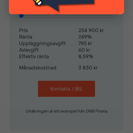
Restvärde
0
%
Pris
254 900 kr
Ränta
7,49%
Uppläggningsavgift
795 kr
Aviavgift
60 kr
Effektiv ränta
8,59%
Månadskostnad
3 830 kr
Kontakta J BIL
Uträkningen är ett exempel från DNB Finans.