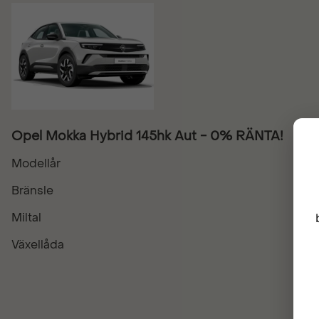
Opel Mokka Hybrid 145hk Aut - 0% RÄNTA!
Modellår
Bränsle
Miltal
Växellåda