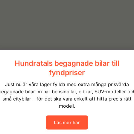
2026
Hybrid el/bensin
0
Automatisk