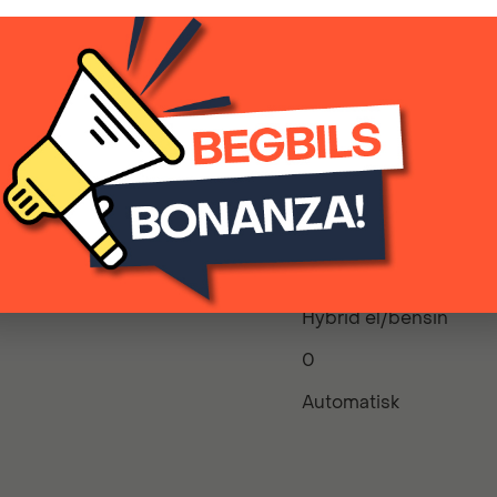
ING
2026
Hybrid el/bensin
0
Automatisk