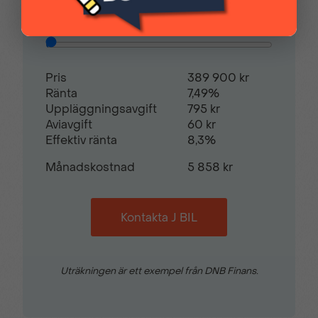
Restvärde
0
%
Digitalradio (DAB)
Digitalt mätarhus
Pris
389 900 kr
Dimljus fram
Elhissar (fram)
Ränta
7,49%
Uppläggningsavgift
795 kr
Aviavgift
60 kr
Effektiv ränta
8,3%
Elinfällbara sidospeglar
Eluppvärmda
sidospeglar
Månadskostnad
5 858 kr
Euro 6
Euro NCAP 5
Kontakta J BIL
Fartbegränsare
Fällbara baksäten
Uträkningen är ett exempel från DNB Finans.
Färddator
Ljussensor