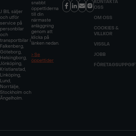
KONTAKTA
snabbt
OSS
öppettiderna
J BIL säljer
till din
och utför
OM OSS
närmaste
service på
anläggning
COOKIES &
personbilar
genom att
VILLKOR
och
klicka på
transportbilar i
länken nedan.
VISSLA
Falkenberg,
Göteborg,
JOBB
> Se
Helsingborg,
öppettider
Jönköping,
FÖRETAGSUPPGIF
Kristianstad,
Linköping,
Lund,
Norrtälje,
Stockholm och
Ängelholm.