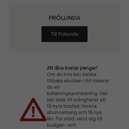
Läslampa
Multifunktionsratt
FRÖLUNDA
Till Frölunda
Nödsamtal
Regnsensor
Servostyrning
Sidoairbags
Att låna kostar pengar!
Om du inte kan betala
Sidokrockgardiner
Sminkspegel
tillbaka skulden i tid riskerar
du en
betalningsanmärkning. Det
Start-/stoppfunktion
Startspärr
kan leda till svårigheter att
få hyra bostad, teckna
abonnemang och få nya
Stöldlarm
Svensksåld
lån. För stöd, vänd dig till
budget- och