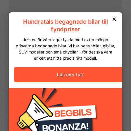
Barnlås
Airbag förare
Airbag passagerare
Akustikrutor
fram
Antisladd
Autobroms
FINANSIERING
Vi hjälper dig att ordna finansiering av
Avbländande
Avstängningsbar
din bil. Här kan du räkna ut din
innerbackspegel
airbag passagerare
månadskostnad och även göra en
ansökan online.
Backstartshjälp
Broms-assistans
Kontantinsats
97 475,00 kr
Centrallås (fjärrstyrt)
Delbart baksäte
Avbetalningstid
60
månader