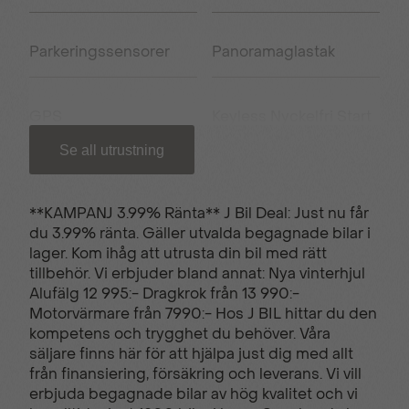
Parkeringssensorer
Panoramaglastak
GPS
Keyless Nyckelfri Start
Se all utrustning
Bagagelucka (eldriven)
Klädsel (helskinn)
**KAMPANJ 3.99% Ränta** J Bil Deal: Just nu får
du 3.99% ränta. Gäller utvalda begagnade bilar i
Elmanövrerat förarsäte
Elmanövrerat
lager. Kom ihåg att utrusta din bil med rätt
(med minne)
passagerarsäte
tillbehör. Vi erbjuder bland annat: Nya vinterhjul
Alufälg 12 995:- Dragkrok från 13 990:-
Motorvärmare från 7990:- Hos J BIL hittar du den
Farthållare (adaptiv)
Matrix LED
kompetens och trygghet du behöver. Våra
säljare finns här för att hjälpa just dig med allt
från finansiering, försäkring och leverans. Vi vill
erbjuda begagnade bilar av hög kvalitet och vi
Helljusassistans
Döda vinkel-varning