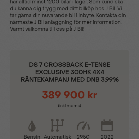
har alltid minst 1200 bilar i lager. Som kund ska
du känna dig trygg med ditt bilköp hos J Bil. Vi
tar gärna din nuvarande bil i inbyte. Kontakta din
Körfilsassistans
Rails
närmaste J Bil anläggning för mer information.
Varmt välkomna till oss på J Bil!
Tonade rutor
Alufälgar
ISOFIX-fästen bak
Apple CarPlay
DS 7 CROSSBACK E-TENSE
EXCLUSIVE 300HK 4X4
RÄNTEKAMPANJ MED DNB 3,99%
Android Auto
Bluetooth (handsfree)
389 900 kr
12V-UTTAG
ABS-bromsar
(inkl.moms)
ACC
ACC 2 klimatzoner
Bensin
2950
2022
Automatisk