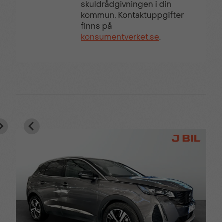
skuldrådgivningen i din
kommun. Kontaktuppgifter
Touch-/Pekskärm
Trötthetsvarnare
finns på
konsumentverket.se
.
USB-uttag
Yttertemperaturmätare
Med reservation för ev
Välkommen in till
fel i utr lista
Peugeot Sätra