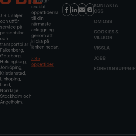
Du hittar
KONTAKTA
snabbt
OSS
öppettiderna
J BIL säljer
till din
och utför
OM OSS
närmaste
service på
anläggning
COOKIES &
personbilar
genom att
VILLKOR
och
klicka på
transportbilar i
länken nedan.
VISSLA
Falkenberg,
Göteborg,
JOBB
> Se
Helsingborg,
öppettider
Jönköping,
FÖRETAGSUPPGIF
Kristianstad,
Linköping,
Lund,
Norrtälje,
Stockholm och
Ängelholm.