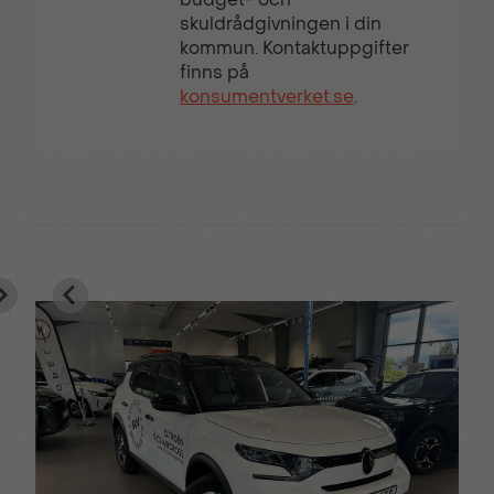
multifunktionsratt
skuldrådgivningen i din
kommun. Kontaktuppgifter
finns på
Uppvärmda säten
Utökad Lastkapacitet
konsumentverket.se
.
VAEB (Videoassisterad
Visiopark 180°
Autobroms)
Backkamera