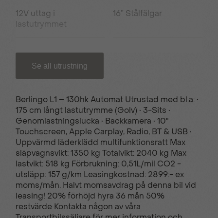
12V uttag i
16” Stålfälgar
lastutrymmet
180° Öppningsbara
220V uttag i kupé
Se all utrustning
bakdörrar
Berlingo L1 – 130hk Automat Utrustad med bl.a: •
4 st Lastöglor
6st Fästöglor i golvet
175 cm långt lastutrymme (Golv) • 3-Sits •
Genomlastningslucka • Backkamera • 10"
Touchscreen, Apple Carplay, Radio, BT & USB •
ABS (låsningsfria
Advanced Comfort
Uppvärmd läderklädd multifunktionsratt Max
bromsar)
(Komfortsoffa)
släpvagnsvikt: 1350 kg Totalvikt: 2040 kg Max
lastvikt: 518 kg Förbrukning: 0,51L/mil CO2 -
utsläpp: 157 g/km Leasingkostnad: 2899:- ex
Advanced Emergency
Automatisk
moms/mån. Halvt momsavdrag på denna bil vid
braking system
helljusassistent
leasing! 20% förhöjd hyra 36 mån 50%
restvärde Kontakta någon av våra
Transportbilssäljare för mer information och