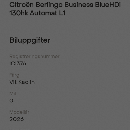
Citroën Berlingo Business BlueHDi
130hk Automat L1
Biluppgifter
Registreringsnummer
ICI376
Färg
Vit Kaolin
Mil
0
Modellår
2026