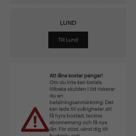
Regnsensor
Servostyrning
LUND
Sidospeglar med
Skyddsinklädnad
defroster
väggar
Till Lund
Skyddsplast golv i
Surround rear vision &
lastutrymmet
Magic Mirror
Att låna kostar pengar!
Trafikskyltsavläsning
Trådlös Apple
Om du inte kan betala
CarPlay®
tillbaka skulden i tid riskerar
du en
betalningsanmärkning. Det
kan leda till svårigheter att
Trådlös mobilladdare
Trötthetsvarnare
få hyra bostad, teckna
abonnemang och få nya
lån. För stöd, vänd dig till
Tygklädsel Grå Mistral
Uppvärmd
budget- och