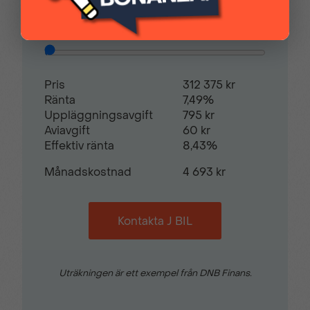
Hill assist
Justerbar ratt
Restvärde
0
%
Justerbart förarsäte
Keyless lås- &
Pris
312 375 kr
startsystem
Ränta
7,49%
Uppläggningsavgift
795 kr
Aviavgift
60 kr
Mellanvägg med
Nackskydd justerbara i
Effektiv ränta
8,43%
genomlastningslucka
höjd
Månadskostnad
4 693 kr
Navigation IVI High
Parkeringsensorer bak
Kontakta J BIL
Parkeringsensorer
Radio
fram
Uträkningen är ett exempel från DNB Finans.