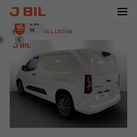
2
av
14
❮ TILLBAKA TILL LISTAN