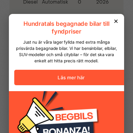
Diesel
0
2026
Automatisk
ESP & ASR –antisladd-
Fartbegränsare
& spinnsystem
Farthållare
Filhållningsassistans
Fjärrnyckel med
Fjärrstyrt centrallås
reservnyckel
FINANSIERING
Vi hjälper dig att ordna finansiering av
Full Eco LED
Förvaringsfack taket
din bil. Här kan du räkna ut din
strålkastare
ovan förare
månadskostnad och även göra en
ansökan online.
Kontantinsats
78 093,00 kr
Förvaringsfack under
Handskfack
handskfacket
Avbetalningstid
60
månader