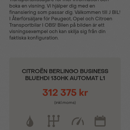
boka en visning. Vi hjälper dig med en
Automatisk
Belysning i
finansiering som passar dig. Välkommen till J BIL!
klimatanläggning
lastutrymmet
I Återförsäljare för Peugeot, Opel och Citroen
Transportbilar I OBS! Bilen på bilden är ett
visningsexempel och kan skilja sig från din
Belysning i skåp
Bluetooth & USB
faktiska konfiguration.
DAB
Digital klocka
CITROËN BERLINGO BUSINESS
Digital serviceindikator
Dimstrålkastare
BLUEHDI 130HK AUTOMAT L1
312 375 kr
Dödavinkelvarnare
Elektrisk startspärr
(inkl.moms)
Eljusterbara
Eluppvärmd vindruta
sidospeglar