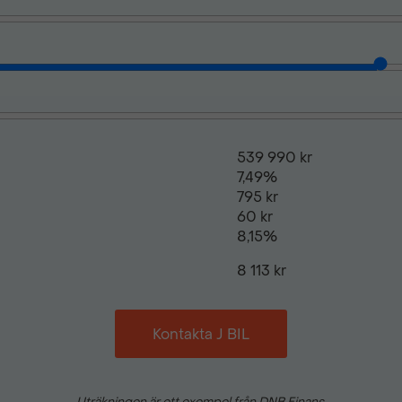
539 990 kr
7,49%
795 kr
60 kr
8,15%
8 113 kr
Kontakta J BIL
Uträkningen är ett exempel från DNB Finans.