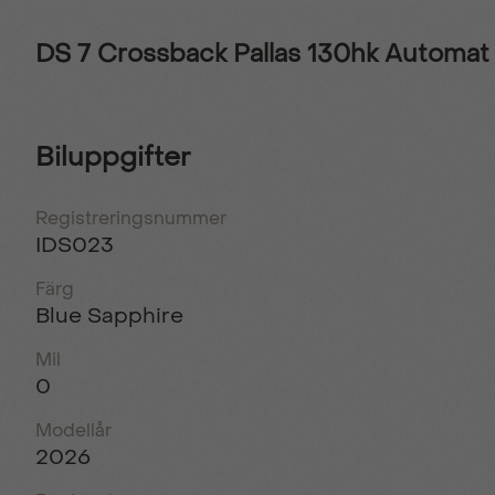
DS 7 Crossback Pallas 130hk Automat
Biluppgifter
Registreringsnummer
IDS023
Färg
Blue Sapphire
Mil
0
Modellår
2026