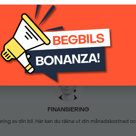
(inkl.moms)
Parkeringssensorer fram &
0
Automatisk
Svart Alcantaraklädsel
Trötthetsvarning
FINANSIERING
siering av din bil. Här kan du räkna ut din månadskostnad o