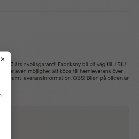
 3 års nybilsgaranti! Fabriksny bil på väg till J BIL!
bjuder även möjlighet att köpa till hemleverans över
priser samt leveransinformation. OBS! Bilen på bilden är
em