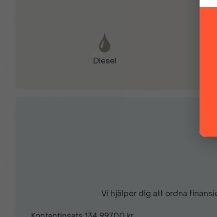
Parkeringskamera bak
Diesel
Uppvärmbara stolar fram
Svarta takräcken
Vi hjälper dig att ordna finan
Kontantinsats
134 997,00 kr