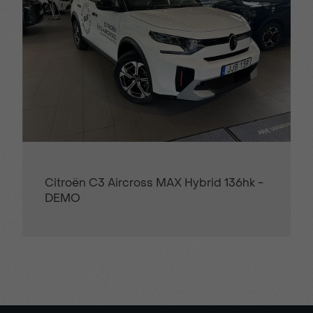
Takspoiler bak
Transparent chassi-
och hjulvy
Trådlös mobilladdare
Trådlös uppdateringar
Trötthets- &
Varning vid trafik vid
distraktionsvarning
backning
Citroën C3 Aircross MAX Hybrid 136hk -
DEMO
Ventilerade framstolar
Vinterhjul
Wi-Fi i bilen