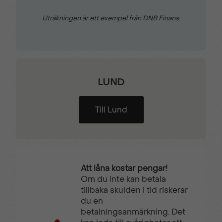
Justerbart ryggstöd
Köassistent
Uträkningen är ett exempel från DNB Finans.
bak
Körfältsavvikelsevarning
Leapmotor-APP
LUND
LED-bakljus
LED-strålkastare
Till Lund
LED-varselljus
Luftkvalitetsmätare
Att låna kostar pengar!
Mittarmstöd bak
Mugghållare fram
Om du inte kan betala
tillbaka skulden i tid riskerar
du en
Multifunktionsratt
Mörktonade rutor bak
betalningsanmärkning. Det