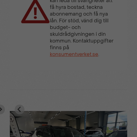
kan leda till svårigheter att
få hyra bostad, teckna
NFC-nycke
Nödanrop (eCall)
abonnemang och få nya
lån. För stöd, vänd dig till
budget- och
Online-navigation
Panoramasoltak med
skuldrådgivningen i din
elektrisk gardin
kommun. Kontaktuppgifter
finns på
konsumentverket.se
.
Parkeringssensorer bak
Rattvärme
Regnsensor
Röststyrning
Schemalagd laddning
Sidokollisionssensor
Stämningsbelysning
Sätesvärme fram
med rytmfunktion