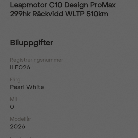
Leapmotor C10 Design ProMax
299hk Räckvidd WLTP 510km
Biluppgifter
Registreringsnummer
ILE026
Färg
Pearl White
Mil
0
Modellår
2026