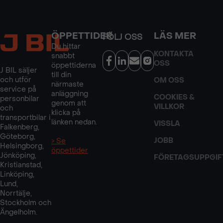
ÖPPETTIDER
LÄS MER
FÖLJ OSS
Du hittar
KONTAKTA
snabbt
OSS
öppettiderna
J BIL säljer
till din
och utför
OM OSS
närmaste
service på
anläggning
COOKIES &
personbilar
genom att
VILLKOR
och
klicka på
transportbilar i
länken nedan.
VISSLA
Falkenberg,
Göteborg,
JOBB
> Se
Helsingborg,
öppettider
Jönköping,
FÖRETAGSUPPGIF
Kristianstad,
Linköping,
Lund,
Norrtälje,
Stockholm och
Ängelholm.