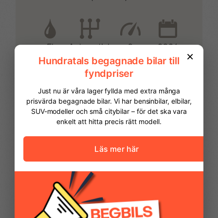
Dold bakrutetorkare
Dubbla backljus
El
0
2026
Automatisk
Dubbla LED-dimljus
Däckreparationssats
Döda vinkeln-varning
El-höjdjustering av
strålkastare
Elektrisk baklucka
Elektrisk
parkeringsbroms
FINANSIERING
Vi hjälper dig att ordna finansiering av
din bil. Här kan du räkna ut din
Eluppvärmd bakruta
Filcentreringsassistent
månadskostnad och även göra en
ansökan online.