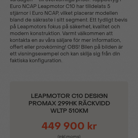
Aktivt grillspjäll
Appbutik
Euro NCAP Leapmotor C10 har tilldelats 5
stjärnor i Euro NCAP, vilket placerar modellen
bland de säkraste i sitt segment. Ett tydligt bevis
Automatisk
Automatisk nödbroms
på Leapmotors fokus på säkerhet, kvalitet och
Multikollisionsbroms
modern konstruktion. Varmt välkommen att
kontakta en av våra säljare för mer information,
offert eller provkörning! OBS! Bilen på bilden är
Automatiska
Automatiskt
ett visningsexempel och kan skilja sig från din
strålkastare
nödbromssystem
faktiska konfiguration.
(AEBS)
Bakre kollisionsvarning
Baksäte fällbart 40/60
LEAPMOTOR C10 DESIGN
PROMAX 299HK RÄCKVIDD
Bluetooth
“Camping Mode”
WLTP 510KM
449 900 kr
Digitalradio (DAB+) och
Direkt
FM-radio
däcktrycksövervakning
(inkl.moms)