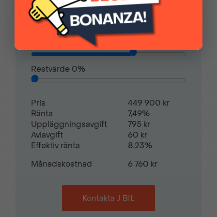
Filhållningsassistent
”Follow me home”-
Kontantinsats
112 475,00 kr
funktion
Avbetalningstid
60
månader
Främre
Förvaringsfack fram
kollisionsvarning
centralt
Restvärde
0
%
Förvaringsfack i
Genomgående
Pris
449 900 kr
mittkonsol
bakljusramp
Ränta
7,49%
Uppläggningsavgift
795 kr
Aviavgift
60 kr
Handskfack med
Infällda dörrhandtag
Effektiv ränta
8,23%
dämpning
Månadskostnad
6 760 kr
Intelligent
ISOFIX i baksätet
Kontakta J BIL
hastighetsassistans