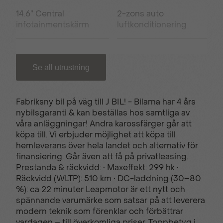
14.6” Central
2-zons auto
infotainmentskärm
luftkonditionering
2+2 USB-portar
20" Aluminiumfälgar
Se all utrustning
360° Surround View-
4-vägs el-justering
Fabriksny bil på väg till J BIL! - Bilarna har 4 års
kamera
passagerarstol
nybilsgaranti & kan beställas hos samtliga av
våra anläggningar! Andra karossfärger går att
köpa till. Vi erbjuder möjlighet att köpa till
4-vägs manuell
6-vägs el-justering
hemleverans över hela landet och alternativ för
justering av ratt
förarstol
finansiering. Går även att få på privatleasing.
Prestanda & räckvidd: • Maxeffekt: 299 hk •
Räckvidd (WLTP): 510 km • DC-laddning (30–80
7 Airbags
Adaptiv farthållare
%): ca 22 minuter Leapmotor är ett nytt och
spännande varumärke som satsar på att leverera
modern teknik som förenklar och förbättrar
vardagen – till överkomliga priser. Toppbetyg i