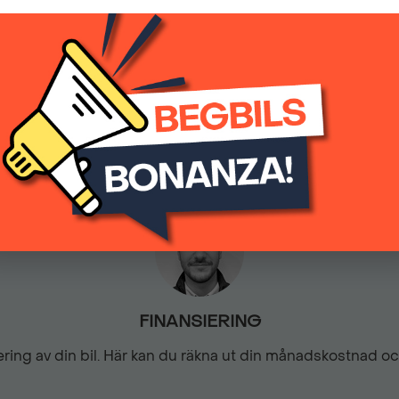
(inkl.moms)
Elektrisk parkeringsbroms
0
Automatisk
Fjärrstyrt centrallås
Hastighetsbegränsare
ISA - Intelligent Speed Ass
Kollisionsvarning fram
FINANSIERING
siering av din bil. Här kan du räkna ut din månadskostnad o
LED DRL (Varselljus)