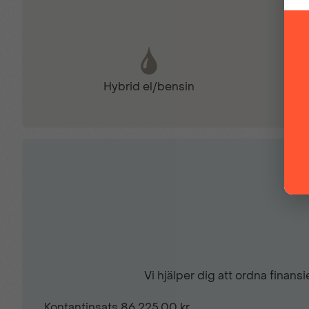
Elmanövrerade fönsterhissar
Hybrid el/bensin
Farthållare
Fällbara ytterbackspeglar
Inbyggd navigation
ISOFIX
Vi hjälper dig att ordna finan
Krockkuddar fram
Kontantinsats
86 225,00 kr