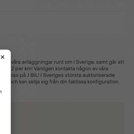
iga av våra anläggningar runt om i Sverige, samt går att
2g/CO2 per km! Vänligen kontakta någon av våra
till oss på J BIL! I Sveriges största auktoriserade
l och kan skilja sig från din faktiska konfiguration.
NTA