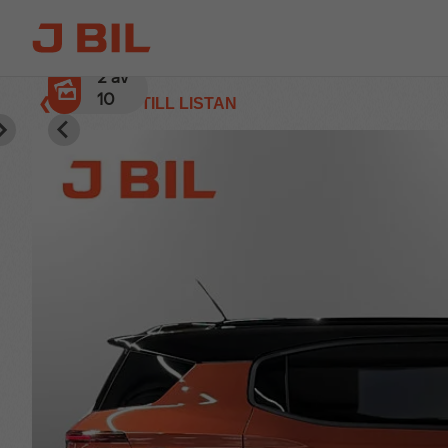
3
av
10
❮ TILLBAKA TILL LISTAN