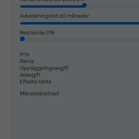
LED Signalljus + ljusramp bak
Avbetalningstid
60
månader
Restvärde
0
%
Mittkonsol med armstöd
Pris
Mörktonade rutor bak
Ränta
Uppläggningsavgift
Aviavgift
Regnsensor
Effektiv ränta
Månadskostnad
Sidokrockkuddar & krockgardiner
Trafikskyltsavläsning