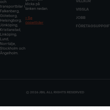
VILLKOR
och
klicka på
transportbilar i
länken nedan.
VISSLA
Falkenberg,
Göteborg,
JOBB
> Se
Helsingborg,
öppettider
Jönköping,
FÖRETAGSUPPGIF
Kristianstad,
Linköping,
Lund,
Norrtälje,
Stockholm och
Ängelholm.
© 2026 JBIL ALL RIGHTS RESERVED