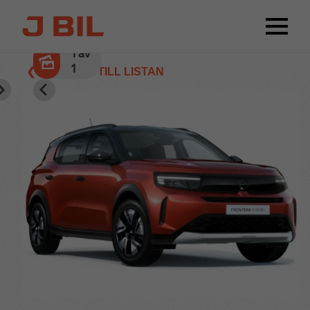
1
av
1
❮ TILLBAKA TILL LISTAN