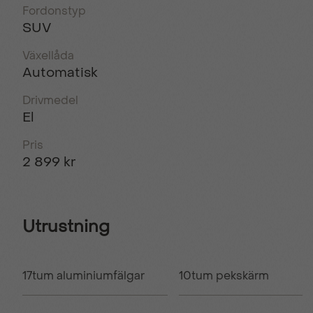
Fordonstyp
SUV
Växellåda
Automatisk
Drivmedel
El
Pris
2 899 kr
Utrustning
17tum aluminiumfälgar
10tum pekskärm