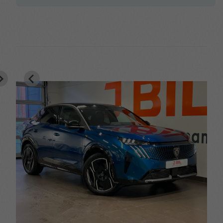
Sidokrockkuddar &
Svart tak med takrails
krockgardiner
Trafikskyltsavläsning
Trådlös mobilladdare
Tröttshetsvarnare
Uppvärmd ratt
Uppvärmbar vindruta
Varningssensor