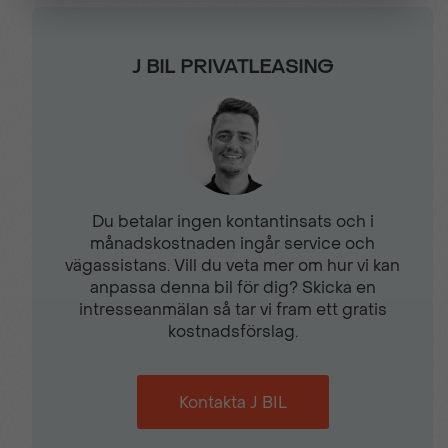
ISOFIX
Kollisionsvarning fram
J BIL PRIVATLEASING
Krockkuddar fram
LED DRL (Varselljus)
LED Signalljus + ljusramp
LED strålkastare
bak
Du betalar ingen kontantinsats och i
månadskostnaden ingår service och
Mittkonsol med armstöd
Mugghållare fram
vägassistans. Vill du veta mer om hur vi kan
anpassa denna bil för dig? Skicka en
intresseanmälan så tar vi fram ett gratis
Mörktonade rutor bak
Parkeringsensorer
kostnadsförslag.
fram & bak
Kontakta J BIL
Regnsensor
Regenrativ bromsning