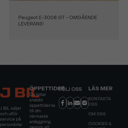
Peugeot E-3008 GT - OMGÅENDE
LEVERANS!
ÖPPETTIDER
LÄS MER
FÖLJ OSS
Du hittar
KONTAKTA
snabbt
OSS
öppettiderna
J BIL säljer
till din
och utför
OM OSS
närmaste
service på
anläggning
COOKIES &
personbilar
genom att