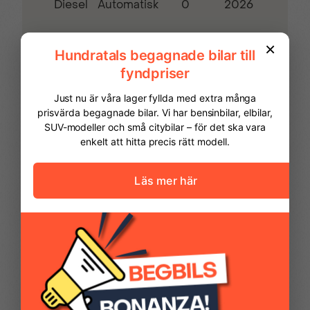
Diesel
0
2026
Automatisk
Lastöglor 4 st
Look Pack
Passagerarsoffa
Puls och
klämskyddsfunktion
Navigation IVI High
Parkeringsensorer bak
FINANSIERING
Parkeringsensorer
Sidoairbags
Vi hjälper dig att ordna finansiering av
fram
din bil. Här kan du räkna ut din
månadskostnad och även göra en
ansökan online.
Skyddsinklädnad
Surround rear vision
Kontantinsats
87 468,00 kr
väggar
Avbetalningstid
60
månader