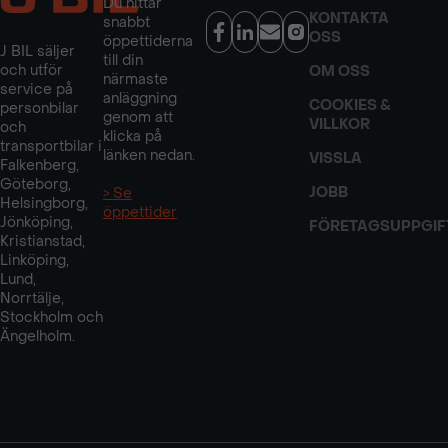
Du hittar
KONTAKTA
snabbt
OSS
öppettiderna
J BIL säljer
till din
och utför
OM OSS
närmaste
service på
anläggning
COOKIES &
personbilar
genom att
VILLKOR
och
klicka på
transportbilar i
länken nedan.
VISSLA
Falkenberg,
Göteborg,
JOBB
> Se
Helsingborg,
öppettider
Jönköping,
FÖRETAGSUPPGIF
Kristianstad,
Linköping,
Lund,
Norrtälje,
Stockholm och
Ängelholm.