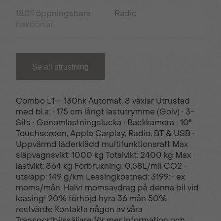
180° öppningsbara
Radio
bakdörrar
Apple CarPlay®
Bluetooth & USB
Se all utrustning
12V uttag i
15tum Stålfälgar; 220V
Combo L1 – 130hk Automat, 8 växlar Utrustad
lastutrymmet
uttag i kupé
med bl.a: • 175 cm långt lastutrymme (Golv) • 3-
Sits • Genomlastningslucka • Backkamera • 10"
Touchscreen, Apple Carplay, Radio, BT & USB •
Automatisk
Automatisk
Uppvärmd läderklädd multifunktionsratt Max
klimatanläggning
helljusassistent
släpvagnsvikt: 1000 kg Totalvikt: 2400 kg Max
lastvikt: 864 kg Förbrukning: 0,58L/mil CO2 -
utsläpp: 149 g/km Leasingkostnad: 3199:- ex
Belysning i
Dimstrålkastare
moms/mån. Halvt momsavdrag på denna bil vid
lastutrymmet
leasing! 20% förhöjd hyra 36 mån 50%
restvärde Kontakta någon av våra
Transportbilssäljare för mer information och