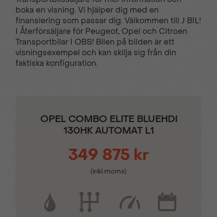
boka en visning. Vi hjälper dig med en
Dödavinkelvarnare
Eluppvärmd vindruta
finansiering som passar dig. Välkommen till J BIL!
I Återförsäljare för Peugeot, Opel och Citroen
Transportbilar I OBS! Bilen på bilden är ett
Farthållare &
Filhållningsassistans
visningsexempel och kan skilja sig från din
fartbegränsare
faktiska konfiguration.
Genomlastningslucka
Hill assist
OPEL COMBO ELITE BLUEHDI
Höger sidoskjutdörr
IntelliLux® Lastöglor i
130HK AUTOMAT L1
golvet
349 875 kr
6st
Matrix LED-strålkastare
(inkl.moms)
Keyless
Kromade innerhandtag