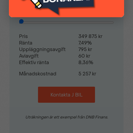
Magic Mirror
Sidospeglar med
defroster
Restvärde
0
%
Regnsensor
Trafikskyltsavläsning
Pris
349 875 kr
Ränta
7,49%
Uppläggningsavgift
795 kr
Trådlös mobilladdare
Trötthetsvarnare
Aviavgift
60 kr
Effektiv ränta
8,36%
Månadskostnad
5 257 kr
Uppvärmda säten
Uppvärmd läderklädd
ratt
Kontakta J BIL
Videoassisterad
Visiopark 180°
Autobroms
Backkamera
Uträkningen är ett exempel från DNB Finans.