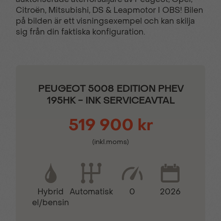
Elektrisk
Elinfällbara sidospeglar
Citroën, Mitsubishi, DS & Leapmotor I OBS! Bilen
parkeringsbroms
på bilden är ett visningsexempel och kan skilja
sig från din faktiska konfiguration.
ESP & ABS-bromsar
Farthållare
Filhållingsassistans
GT-dekordetaljer
PEUGEOT 5008 EDITION PHEV
195HK - INK SERVICEAVTAL
Hill Assist
Keyless lås- &
519 900 kr
startsystem
(inkl.moms)
Kollisionsvarnare
LED bakljus
Hybrid
0
2026
Automatisk
Läderklädd
Motoriserad handsfree
el/bensin
multifunktionsratt
baklucka