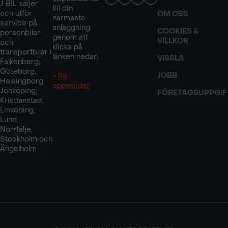
J BIL säljer
till din
och utför
OM OSS
närmaste
service på
anläggning
COOKIES &
personbilar
genom att
VILLKOR
och
klicka på
transportbilar i
länken nedan.
VISSLA
Falkenberg,
Göteborg,
JOBB
> Se
Helsingborg,
öppettider
Jönköping,
FÖRETAGSUPPGIF
Kristianstad,
Linköping,
Lund,
Norrtälje,
Stockholm och
Ängelholm.