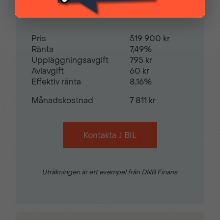
Restvärde
0
%
Takrails
Trafikskyltsavläsare
Pris
519 900 kr
Ränta
7,49%
Trådlös Apple CarPlay
Trötthetsvarnare
Uppläggningsavgift
795 kr
Aviavgift
60 kr
Effektiv ränta
8,16%
Uppvärmd ratt
Varselljus i LED-
utförande
Månadskostnad
7 811 kr
Kontakta J BIL
Uträkningen är ett exempel från DNB Finans.