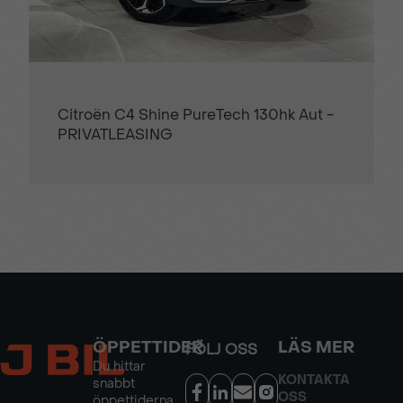
Citroën C4 Shine PureTech 130hk Aut -
PRIVATLEASING
ÖPPETTIDER
LÄS MER
FÖLJ OSS
Du hittar
KONTAKTA
snabbt
OSS
öppettiderna