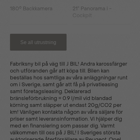
180° Backkamera
21” Panorama i -
Cockpit
3D Navigation
6 Krockkuddar
Se all utrustning
7 sits
Active Safety Brake
Fabriksny bil på väg till J BIL! Andra karossfärger
och utföranden går att köpa till. Bilen kan
beställas hos samtliga av våra anläggningar runt
Adaptiv farthållare
Ambient LED lights
om i Sverige, samt går att få på privatleasing
med 8 färgval
samt företagsleasing. Deklarerad
bränsleförbrukning = 0.9 l/mil vid blandad
körning samt släpper ut endast 20g/CO2 per
Automatisk
Defroster sidospeglar
km! Vänligen kontakta någon av våra säljare för
klimatanläggning
priser samt leveransinformation. Vi hjälper dig
med en finansiering som passar dig. Varmt
välkommen till oss på J BIL! I Sveriges största
auktoriserade återförsäljare av Peugeot, Opel,