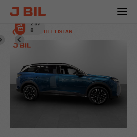
2
av
8
❮ TILLBAKA TILL LISTAN