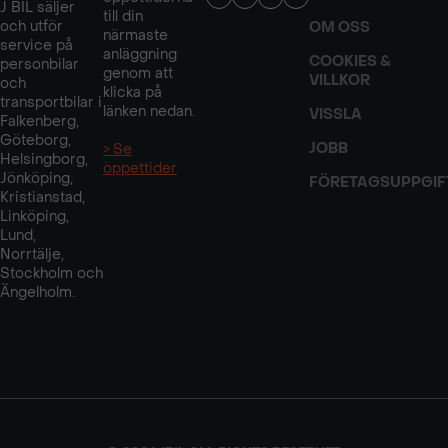
J BIL säljer
till din
och utför
OM OSS
närmaste
service på
anläggning
COOKIES &
personbilar
genom att
VILLKOR
och
klicka på
transportbilar i
länken nedan.
VISSLA
Falkenberg,
Göteborg,
JOBB
> Se
Helsingborg,
öppettider
Jönköping,
FÖRETAGSUPPGIF
Kristianstad,
Linköping,
Lund,
Norrtälje,
Stockholm och
Ängelholm.