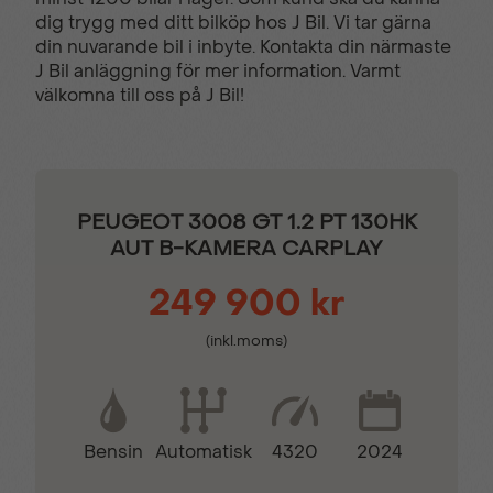
dig trygg med ditt bilköp hos J Bil. Vi tar gärna
Filhållsassistans
Färddator
din nuvarande bil i inbyte. Kontakta din närmaste
J Bil anläggning för mer information. Varmt
välkomna till oss på J Bil!
Halvläderklädsel
Isofix - Barnstolsfästen
KEY LESS -
Komplett ifylld
Startsystem
servicebok
PEUGEOT 3008 GT 1.2 PT 130HK
AUT B-KAMERA CARPLAY
LED-strålkastare
Multifunktions
249 900 kr
touchscreen
(inkl.moms)
Mörktonade bakrutor
Navigation med
pekskärm
Bensin
4320
2024
Automatisk