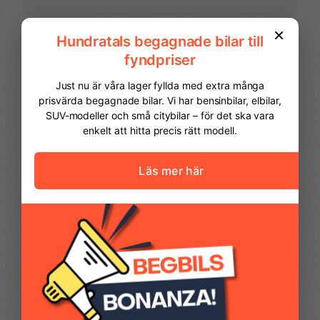
Parkeringssensor bak
Parkeringssensor fram
Regnsensor
Start- & Stoppfunktion
Svensksåld
Takrails
FINANSIERING
Yttertemperaturmätare
Vi hjälper dig att ordna finansiering av
din bil. Här kan du räkna ut din
månadskostnad och även göra en
ansökan online.
Kontantinsats
62 475,00 kr
Avbetalningstid
60
månader