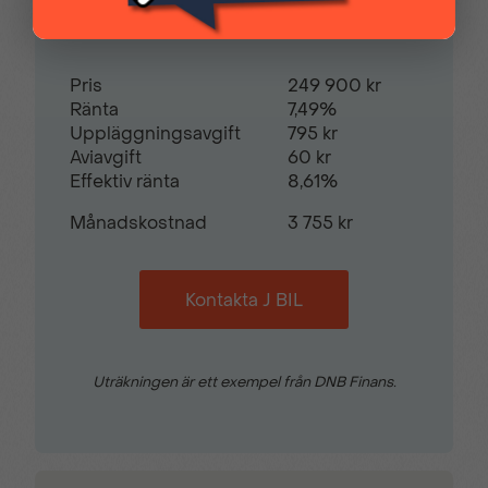
Restvärde
0
%
Pris
249 900 kr
Ränta
7,49%
Uppläggningsavgift
795 kr
Aviavgift
60 kr
Effektiv ränta
8,61%
Månadskostnad
3 755 kr
Kontakta J BIL
Uträkningen är ett exempel från DNB Finans.