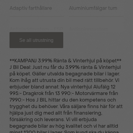
Adaptiv farthållare
Aluminiumfälgar tum
Antisladdsystem - ESP
Antispinnsystem
Se all utrustning
Armstöd fram
Apple carplay/Android
auto
**KAMPANJ 3.99% Ränta & Vinterhjul på köpet**
J Bil Deal: Just nu får du 3.99% ränta & Vinterhjul
på köpet. Gäller utvalda begagnade bilar i lager.
USB uttag
Backkamera
Kom ihåg att utrusta din bil med rätt tillbehör. Vi
erbjuder bland annat: Nya vinterhjul Alufälg 12
995:- Dragkrok från 13 990:- Motorvärmare från
Bluetooth - handsfree
Elhissar fram och bak
7990:- Hos J BIL hittar du den kompetens och
trygghet du behöver. Våra säljare finns här för att
hjälpa just dig med allt från finansiering,
försäkring och leverans. Vi vill erbjuda
Farthållare
Filbytesvarnare
begagnade bilar av hög kvalitet och vi har alltid
minst 1200 bilar i lager. Som kund ska du känna