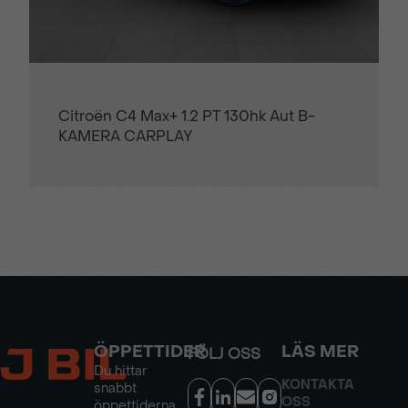
Citroën C4 Max+ 1.2 PT 130hk Aut B-
KAMERA CARPLAY
ÖPPETTIDER
LÄS MER
FÖLJ OSS
Du hittar
KONTAKTA
snabbt
OSS
öppettiderna