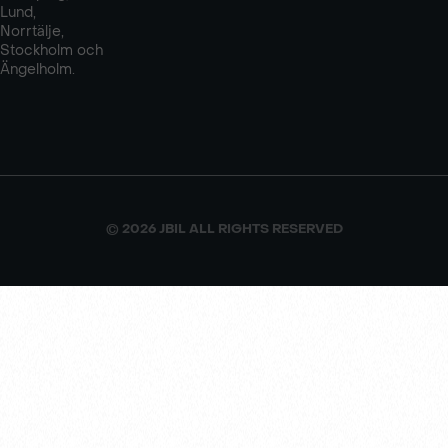
Lund,
Norrtälje,
Stockholm och
Ängelholm.
© 2026 JBIL ALL RIGHTS RESERVED