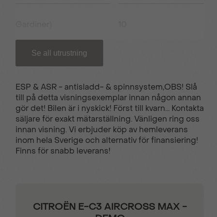
Gardiner)
10
Se all utrustning
25'' touchskärm
11kWombordsladdare
(EL)
ESP & ASR - antisladd- & spinnsystem,OBS! Slå
till på detta visningsexemplar innan någon annan
17" Aluminiumfälgar
ABS - Låsningsfria
gör det! Bilen är i nyskick! Först till kvarn... Kontakta
bromsar
säljare för exakt mätarställning. Vänligen ring oss
innan visning. Vi erbjuder köp av hemleverans
inom hela Sverige och alternativ för finansiering!
Aktiv filhållning
Android Auto
Finns för snabb leverans!
Apple CarPlay
Auto AC
CITROËN E-C3 AIRCROSS MAX -