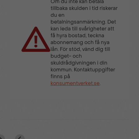
Om du inte kan betala
Trötthetsvarnare
Uppvärmd bakruta
tillbaka skulden i tid riskerar
du en
betalningsanmärkning. Det
Uppvärmda
Uppvärmd framruta
kan leda till svårigheter att
sidobackspeglar
få hyra bostad, teckna
abonnemang och få nya
lån. För stöd, vänd dig till
budget- och
Uppvärmda säten & ratt
USB-C port fram &
skuldrådgivningen i din
bak
kommun. Kontaktuppgifter
finns på
konsumentverket.se
.