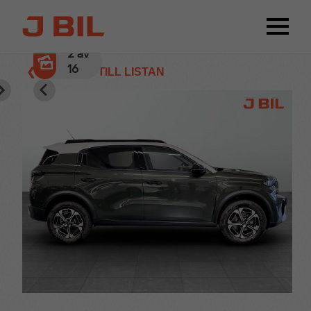
2
av
16
❮ TILLBAKA TILL LISTAN