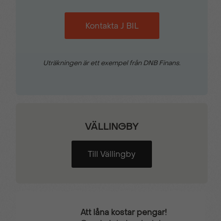
förarstol
Kontakta J BIL
ISOFIX-fäste I baksäte
Konstläderklädd ratt
Uträkningen är ett exempel från DNB Finans.
LED-strålkastare fram
My Citroën Play
Mörktonade rutor bak
Parkeringssensorer
fram & bak
VÄLLINGBY
Till Vällingby
Radioreglage på ratten
Regnsensor
Solskydd
Trådlös mobilladdning
Att låna kostar pengar!