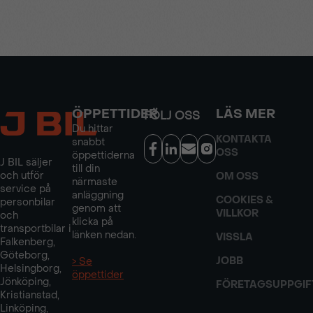
ÖPPETTIDER
LÄS MER
FÖLJ OSS
Du hittar
KONTAKTA
snabbt
OSS
öppettiderna
J BIL säljer
till din
och utför
OM OSS
närmaste
service på
anläggning
COOKIES &
personbilar
genom att
VILLKOR
och
klicka på
transportbilar i
länken nedan.
VISSLA
Falkenberg,
Göteborg,
JOBB
> Se
Helsingborg,
öppettider
Jönköping,
FÖRETAGSUPPGIF
Kristianstad,
Linköping,