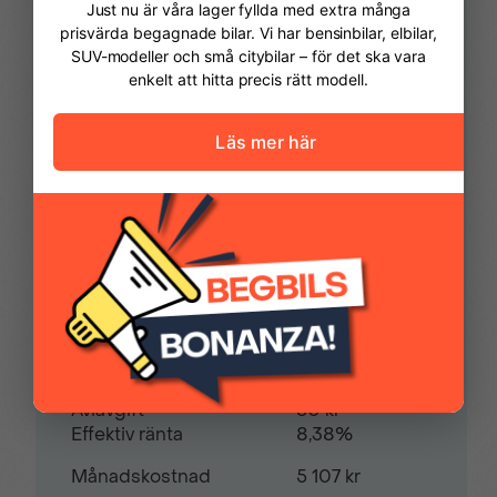
Vi hjälper dig att ordna finansiering av din
bil. Här kan du räkna ut din
Dödavinkelvarnare
El-fönsterhissar fram
månadskostnad och även göra en
& bak
ansökan online.
Kontantinsats
84 975,00 kr
El parkeringsbroms
Elektriska
ytterbackspeglar
Avbetalningstid
60
månader
Farthållare
Filbytsvarnare
Restvärde
0
%
Färddator
Hastighetsbegränsare
Pris
339 900 kr
Ränta
7,49%
Uppläggningsavgift
795 kr
Aviavgift
60 kr
Hastighetsskyltavläsning
Helljusassistent
Effektiv ränta
8,38%
Månadskostnad
5 107 kr
Hill Start Assist
Höjdjusterbar