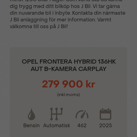
dig trygg med ditt bilköp hos J Bil. Vi tar gärna
Färddator
Isofix - Barnstolsfästen
din nuvarande bil i inbyte. Kontakta din närmaste
J Bil anläggning för mer information. Varmt
välkomna till oss på J Bil!
KEY LESS -
Komplett ifylld
Startsystem
servicebok
Larm
Multifunktions
OPEL FRONTERA HYBRID 136HK
touchscreen
AUT B-KAMERA CARPLAY
279 900 kr
Mörktonade bakrutor
Parkeringssensor bak
(inkl.moms)
Regnsensor
Stolvärme fram
Bensin
462
2025
Automatisk
Svensksåld
Yttertemperaturmätare