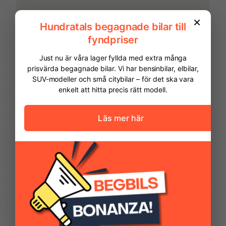
FINANSIERING
Vi hjälper dig att ordna finansiering av
din bil. Här kan du räkna ut din
månadskostnad och även göra en
ansökan online.
Kontantinsats
69 975,00 kr
Avbetalningstid
60
månader