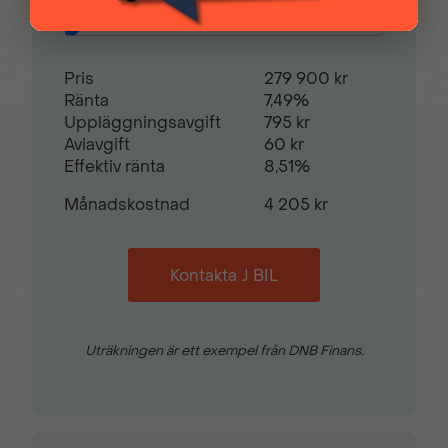
Restvärde
0
%
Pris
279 900 kr
Ränta
7,49%
Uppläggningsavgift
795 kr
Aviavgift
60 kr
Effektiv ränta
8,51%
Månadskostnad
4 205 kr
Kontakta J BIL
Uträkningen är ett exempel från DNB Finans.