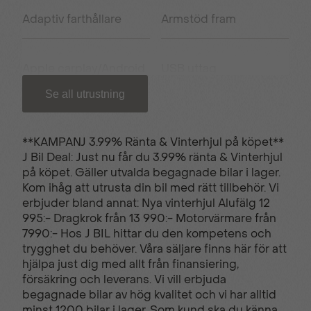
Adaptiv farthållare
Armstöd fram
Apple carplay/Android
USB uttag
auto
Se all utrustning
USB C uttag
Backkamera
**KAMPANJ 3.99% Ränta & Vinterhjul på köpet**
J Bil Deal: Just nu får du 3.99% ränta & Vinterhjul
på köpet. Gäller utvalda begagnade bilar i lager.
Bluetooth - handsfree
Elhissar fram och bak
Kom ihåg att utrusta din bil med rätt tillbehör. Vi
erbjuder bland annat: Nya vinterhjul Alufälg 12
995:- Dragkrok från 13 990:- Motorvärmare från
El-uppvärmd ratt
Farthållare
7990:- Hos J BIL hittar du den kompetens och
trygghet du behöver. Våra säljare finns här för att
hjälpa just dig med allt från finansiering,
försäkring och leverans. Vi vill erbjuda
Filbytesvarnare
Filhållsassistans
begagnade bilar av hög kvalitet och vi har alltid
minst 1200 bilar i lager. Som kund ska du känna