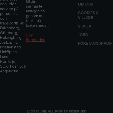
till din
och utför
OM OSS
närmaste
service på
anläggning
COOKIES &
personbilar
genom att
VILLKOR
och
klicka på
transportbilar i
länken nedan.
VISSLA
Falkenberg,
Göteborg,
JOBB
> Se
Helsingborg,
öppettider
Jönköping,
FÖRETAGSUPPGIF
Kristianstad,
Linköping,
Lund,
Norrtälje,
Stockholm och
Ängelholm.
© 2026 JBIL ALL RIGHTS RESERVED