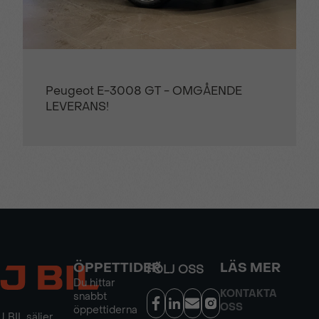
Opel Grandland X Enjoy 1.2 Turbo 130hk
Aut B-KAMERA RATTVÄRME
ÖPPETTIDER
LÄS MER
FÖLJ OSS
Du hittar
KONTAKTA
snabbt
OSS
öppettiderna
J BIL säljer