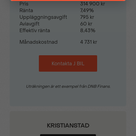
Pris
314 900 kr
Ränta
7,49%
Uppläggningsavgift
795 kr
Aviavgift
60 kr
Effektiv ränta
8,43%
Månadskostnad
4 731 kr
Kontakta J BIL
Uträkningen är ett exempel från DNB Finans.
KRISTIANSTAD