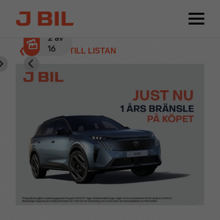
2
av
16
❮ TILLBAKA TILL LISTAN