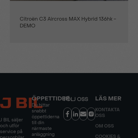
Citroën C3 Aircross MAX Hybrid 136hk -
DEMO
ÖPPETTIDER
LÄS MER
FÖLJ OSS
Du hittar
KONTAKTA
snabbt
OSS
öppettiderna
J BIL säljer
till din
och utför
OM OSS
närmaste
service på
anläggning
COOKIES &
personbilar