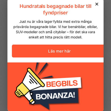
Svensksåld
Takrails
Yttertemperaturmätare
FINANSIERING
Vi hjälper dig att ordna finansiering av
din bil. Här kan du räkna ut din
månadskostnad och även göra en
ansökan online.
Kontantinsats
78 725,00 kr
Avbetalningstid
60
månader
Restvärde
0
%