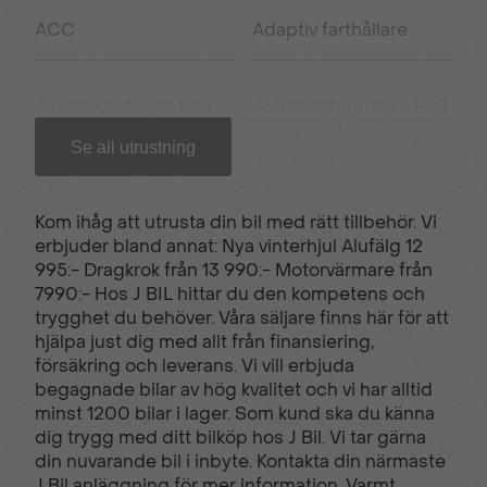
ACC
Adaptiv farthållare
Aluminiumfälgar tum
Antisladdsystem - ESP
Se all utrustning
Antispinnsystem
Armstöd fram
Kom ihåg att utrusta din bil med rätt tillbehör. Vi
erbjuder bland annat: Nya vinterhjul Alufälg 12
Apple carplay/Android
USB uttag
995:- Dragkrok från 13 990:- Motorvärmare från
auto
7990:- Hos J BIL hittar du den kompetens och
trygghet du behöver. Våra säljare finns här för att
hjälpa just dig med allt från finansiering,
Backkamera
Elhissar fram och bak
försäkring och leverans. Vi vill erbjuda
begagnade bilar av hög kvalitet och vi har alltid
minst 1200 bilar i lager. Som kund ska du känna
dig trygg med ditt bilköp hos J Bil. Vi tar gärna
Filbytesvarnare
Filhållsassistans
din nuvarande bil i inbyte. Kontakta din närmaste
J Bil anläggning för mer information. Varmt