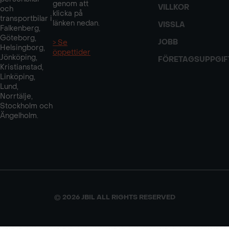
genom att
VILLKOR
och
klicka på
transportbilar i
länken nedan.
VISSLA
Falkenberg,
Göteborg,
JOBB
> Se
Helsingborg,
öppettider
Jönköping,
FÖRETAGSUPPGIF
Kristianstad,
Linköping,
Lund,
Norrtälje,
Stockholm och
Ängelholm.
© 2026 JBIL ALL RIGHTS RESERVED