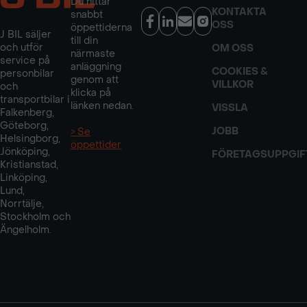
Du hittar
KONTAKTA
snabbt
OSS
öppettiderna
J BIL säljer
till din
och utför
OM OSS
närmaste
service på
anläggning
COOKIES &
personbilar
genom att
VILLKOR
och
klicka på
transportbilar i
länken nedan.
VISSLA
Falkenberg,
Göteborg,
JOBB
> Se
Helsingborg,
öppettider
Jönköping,
FÖRETAGSUPPGIF
Kristianstad,
Linköping,
Lund,
Norrtälje,
Stockholm och
Ängelholm.