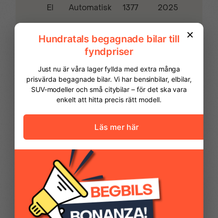
Justerbar LED-
Kollisionvarning fram
El
1377
2025
Automatisk
belysning
Krockgardiner
Krockkuddar
Kylfunktion i
Mittkonsol med
handskfack
armstöd
FINANSIERING
Mörktonade bakrutor
Navigationspaket
Vi hjälper dig att ordna finansiering av
din bil. Här kan du räkna ut din
Nyckelfritt system
Opel Intelli-Seats
månadskostnad och även göra en
ansökan online.
Parkeringsradar
Ultimate tech pack
Kontantinsats
114 975,00 kr
fram/bak