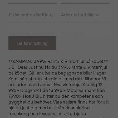
11 kW ombordladdare
Adaptiv farthållare
Automatisk nödbroms
Automatisk
klimatkontroll
Se all utrustning
Backkamera 180°
Chat GPT integration
**KAMPANJ 3.99% Ränta & Vinterhjul på köpet**
J Bil Deal: Just nu får du 3.99% ränta & Vinterhjul
på köpet. Gäller utvalda begagnade bilar i lager.
El-fönsterhiss
El-justerbara speglar
Kom ihåg att utrusta din bil med rätt tillbehör. Vi
fram/bak
erbjuder bland annat: Nya vinterhjul Alufälg 12
995:- Dragkrok från 13 990:- Motorvärmare från
7990:- Hos J BIL hittar du den kompetens och
El-uppvärmda
El-parkeringsbroms
trygghet du behöver. Våra säljare finns här för att
sidospeglar
hjälpa just dig med allt från finansiering,
försäkring och leverans. Vi vill erbjuda