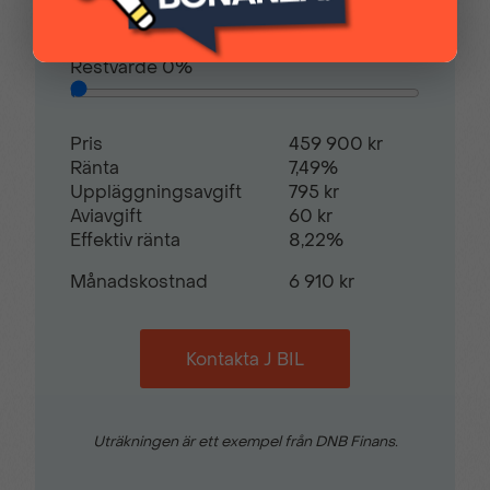
Avbetalningstid
60
månader
Uppvärmda
Uppvärmbar läderratt
Restvärde
0
%
backspeglar
Pris
459 900 kr
USB-C gränssnitt
Regnsensor
Ränta
7,49%
Uppläggningsavgift
795 kr
Aviavgift
60 kr
Svart kontrasttak
Sätesvärme fram
Effektiv ränta
8,22%
Månadskostnad
6 910 kr
Trafikskyltsavläsning
Trådlös Apple Carplay
Kontakta J BIL
Trådlös Android Auto
Trådlös mobilladdning
Uträkningen är ett exempel från DNB Finans.
Trötthetsvarnare