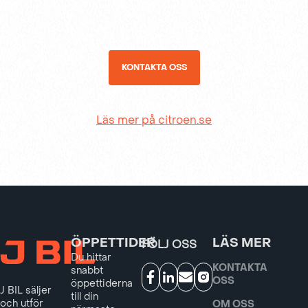
KONTAKTA OSS
Läs mer på citroen.se
ÖPPETTIDER
LÄS MER
FÖLJ OSS
Du hittar
KONTAKTA
snabbt
OSS
öppettiderna
J BIL säljer
till din
och utför
OM OSS