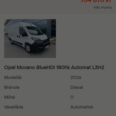
754 875 kr
Inkl. moms
Opel Movano BlueHDi 180hk Automat L3H2
Modellår
2026
Bränsle
Diesel
Miltal
0
Växellåda
Automatisk