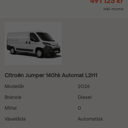
491 125 kr
Inkl. moms
Citroën Jumper 140hk Automat L2H1
Modellår
2026
Bränsle
Diesel
Miltal
0
Växellåda
Automatisk