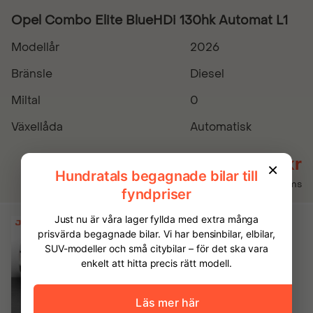
Opel Combo Elite BlueHDi 130hk Automat L1
Modellår
2026
Bränsle
Diesel
Miltal
0
Växellåda
Automatisk
349 875 kr
Inkl. moms