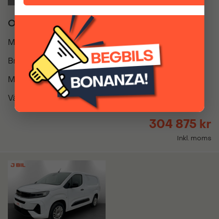
Opel Combo BlueHDi 100hk L1
Modellår
2026
Bränsle
Diesel
Miltal
0
Växellåda
Manuell
304 875 kr
Inkl. moms