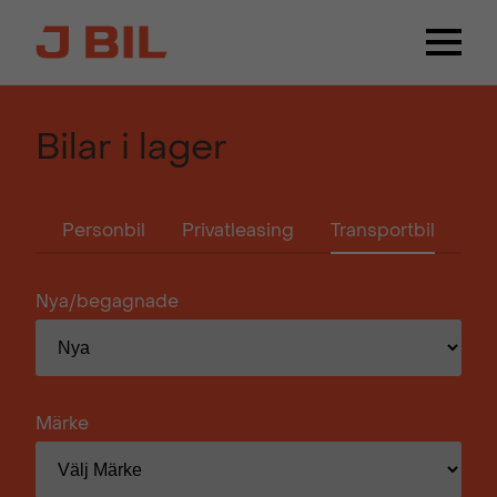
Bilar i lager
Personbil
Privatleasing
Transportbil
Nya/begagnade
Märke