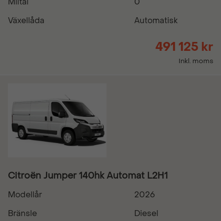
Miltal
0
Växellåda
Automatisk
491 125 kr
Inkl. moms
Citroën Jumper 140hk Automat L2H1
Modellår
2026
Bränsle
Diesel