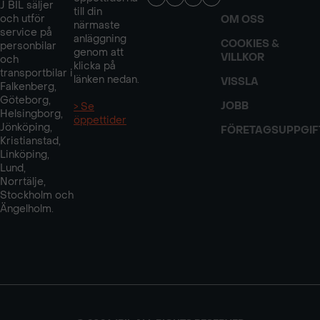
J BIL säljer
till din
och utför
OM OSS
närmaste
service på
anläggning
COOKIES &
personbilar
genom att
VILLKOR
och
klicka på
transportbilar i
länken nedan.
VISSLA
Falkenberg,
Göteborg,
JOBB
> Se
Helsingborg,
öppettider
Jönköping,
FÖRETAGSUPPGIF
Kristianstad,
Linköping,
Lund,
Norrtälje,
Stockholm och
Ängelholm.