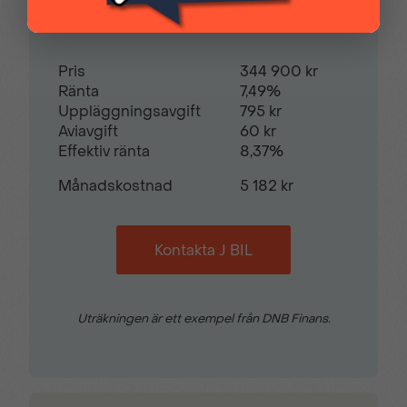
Regnsensor
Servostyrning
Restvärde
0
%
Sidoairbags
Sidokrockgardiner
Pris
344 900 kr
Ränta
7,49%
Uppläggningsavgift
795 kr
Skyltigenkänning
Sminkspegel
Aviavgift
60 kr
Effektiv ränta
8,37%
Månadskostnad
5 182 kr
Startspärr
Svensksåld
Kontakta J BIL
Sätesvärme (fram)
Tonade rutor
Uträkningen är ett exempel från DNB Finans.
Trötthetsvarnare
USB-uttag
Yttertemperaturmätare