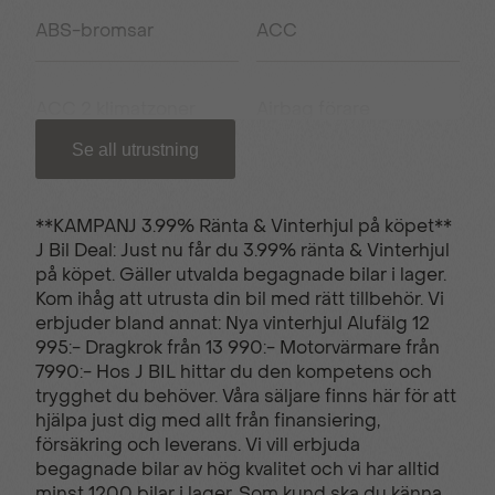
ABS-bromsar
ACC
ACC 2 klimatzoner
Airbag förare
Se all utrustning
Airbag passagerare
Akustikrutor
fram
**KAMPANJ 3.99% Ränta & Vinterhjul på köpet**
J Bil Deal: Just nu får du 3.99% ränta & Vinterhjul
på köpet. Gäller utvalda begagnade bilar i lager.
Antisladd
Autobroms
Kom ihåg att utrusta din bil med rätt tillbehör. Vi
erbjuder bland annat: Nya vinterhjul Alufälg 12
995:- Dragkrok från 13 990:- Motorvärmare från
Avbländande
Avstängningsbar
7990:- Hos J BIL hittar du den kompetens och
innerbackspegel
airbag passagerare
trygghet du behöver. Våra säljare finns här för att
hjälpa just dig med allt från finansiering,
försäkring och leverans. Vi vill erbjuda
begagnade bilar av hög kvalitet och vi har alltid
Backkamera
Backstartshjälp
minst 1200 bilar i lager. Som kund ska du känna