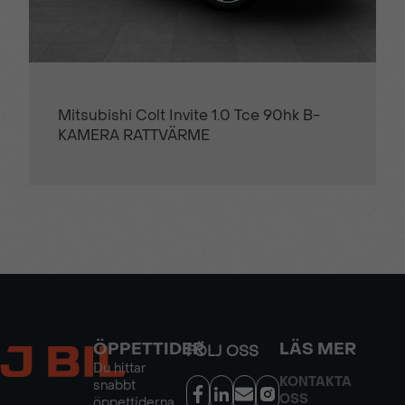
Mitsubishi Colt Invite 1.0 Tce 90hk B-
KAMERA RATTVÄRME
ÖPPETTIDER
LÄS MER
FÖLJ OSS
Du hittar
KONTAKTA
snabbt
OSS
öppettiderna