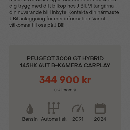
dig trygg med ditt bilköp hos J Bil. Vi tar gärna
din nuvarande bil i inbyte. Kontakta din närmaste
Bagagelucka
Barnlås
J Bil anläggning för mer information. Varmt
(handsfree)
välkomna till oss på J Bil!
Broms-assistans
Centrallås (fjärrstyrt)
PEUGEOT 3008 GT HYBRID
Delbart baksäte
Digitalradio (DAB)
145HK AUT B-KAMERA CARPLAY
344 900 kr
Elhissar (fram och bak)
Elinfällbara sidospeglar
(inkl.moms)
Eluppvärmda
Euro 6
sidospeglar
Bensin
2091
2024
Automatisk