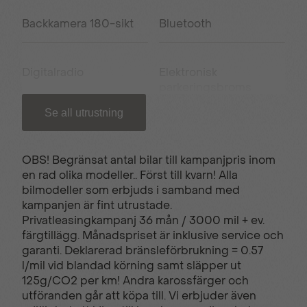
Backkamera 180-sikt
Bluetooth
Digitalradio
Elektronisk
parkeringsbroms
Se all utrustning
El-hissar fram och bak
Elinfällbara sidospeglar
OBS! Begränsat antal bilar till kampanjpris inom
en rad olika modeller.. Först till kvarn! Alla
Eluppvärmda
Eluppvärmda
bilmodeller som erbjuds i samband med
framsäten
sidospeglar
kampanjen är fint utrustade.
Privatleasingkampanj 36 mån / 3000 mil + ev.
färgtillägg. Månadspriset är inklusive service och
Farthållare
Filhållningsassistent
garanti. Deklarerad bränsleförbrukning = 0.57
l/mil vid blandad körning samt släpper ut
125g/CO2 per km! Andra karossfärger och
utföranden går att köpa till. Vi erbjuder även
Handsfree-baklucka
Helljusassistent