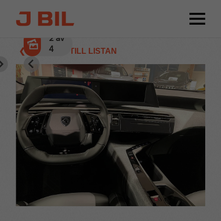
2
av
4
❮ TILLBAKA TILL LISTAN