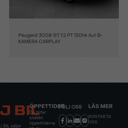
Peugeot 3008 GT 1.2 PT 130hk Aut B-
KAMERA CARPLAY
ÖPPETTIDER
LÄS MER
FÖLJ OSS
Du hittar
KONTAKTA
snabbt
OSS
öppettiderna
J BIL säljer