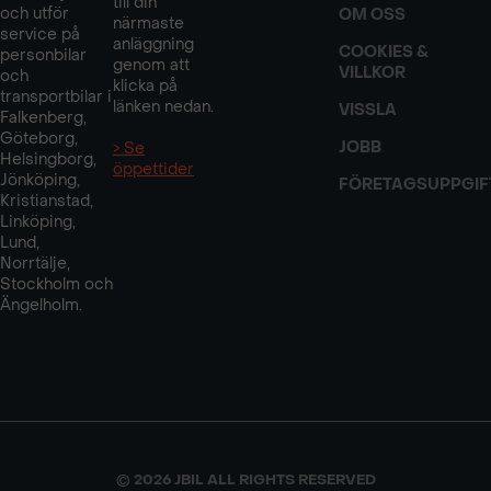
till din
och utför
OM OSS
närmaste
service på
anläggning
COOKIES &
personbilar
genom att
VILLKOR
och
klicka på
transportbilar i
länken nedan.
VISSLA
Falkenberg,
Göteborg,
JOBB
> Se
Helsingborg,
öppettider
Jönköping,
FÖRETAGSUPPGIF
Kristianstad,
Linköping,
Lund,
Norrtälje,
Stockholm och
Ängelholm.
© 2026 JBIL ALL RIGHTS RESERVED