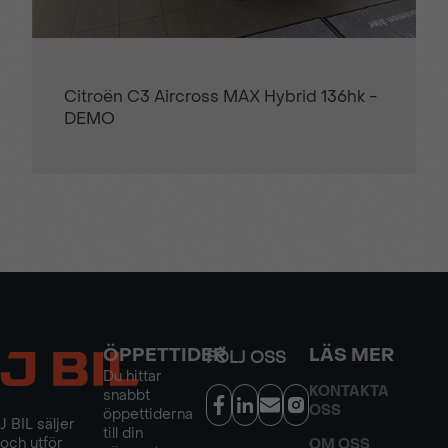
Citroën C3 Aircross MAX Hybrid 136hk -
DEMO
ÖPPETTIDER
LÄS MER
FÖLJ OSS
Du hittar
KONTAKTA
snabbt
OSS
öppettiderna
J BIL säljer
till din
och utför
OM OSS