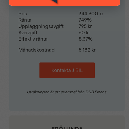
Sidokrockkuddar &
Svart tak med takrails
Pris
344 900 kr
krockgardiner
Ränta
7,49%
Uppläggningsavgift
795 kr
Aviavgift
60 kr
Trafikskyltsavläsning
Trådlös mobilladdare
Effektiv ränta
8,37%
Månadskostnad
5 182 kr
Tröttshetsvarnare
Uppvärmd ratt
Kontakta J BIL
Uppvärmbar vindruta
Varningssensor
Uträkningen är ett exempel från DNB Finans.