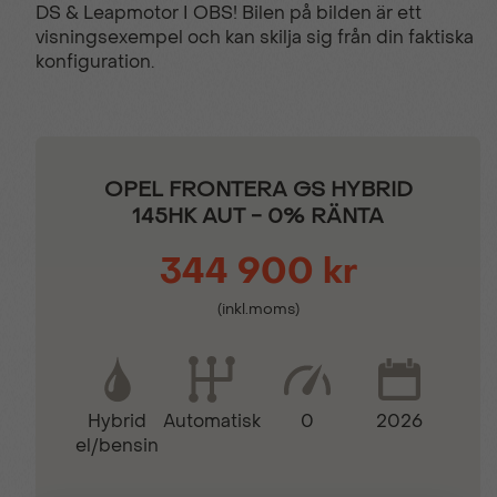
DS & Leapmotor I OBS! Bilen på bilden är ett
visningsexempel och kan skilja sig från din faktiska
konfiguration.
Dödavinkelvarnare
El ytterbackspeglar
Elmanövrerade
Elektrisk
fönsterhissar
parkeringsbroms
OPEL FRONTERA GS HYBRID
145HK AUT - 0% RÄNTA
Farthållare
Fjärrstyrt centrallås
344 900 kr
(inkl.moms)
Fällbara ytterbackspeglar
Hastighetsbegränsare
Inbyggd navigation
ISA - Intelligent
Hybrid
0
2026
Automatisk
Speed Assist
el/bensin