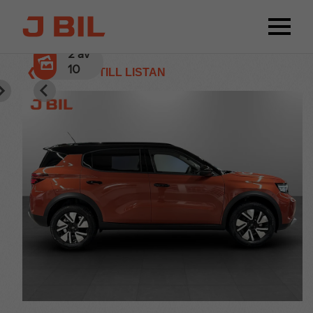
2
av
10
❮ TILLBAKA TILL LISTAN