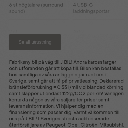
6 st högtalare (surround
4 USB-C
sound)
laddningsportar
2 st
Aktiv
smartphoneförvaringsfack
filhållningsassistans
Se all utrustning
Android auto
Apple carplay
Fabriksny bil på väg till J BIL! Andra karossfärger
och utföranden går att köpa till. Bilen kan beställas
hos samtliga av våra anläggningar runt om i
Autobrom
Automatisk
Sverige, samt går att få på privatleasing. Deklarerad
aircondition
bränsleförbrukning = 0.53 l/mil vid blandad körning
samt släpper ut endast 122g/CO2 per km! Vänligen
kontakta någon av våra säljare för priser samt
Backkamera
Bältespåminnare bak
leveransinformation. Vi hjälper dig med en
finansiering som passar dig. Varmt välkommen till
oss på J BIL! I Sveriges största auktoriserade
återförsäljare av Peugeot, Opel, Citroën, Mitsubishi,
Bältespåminnare fram
Dimljus bak