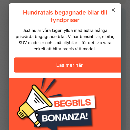
ISOFIX
Kollisionsvarning fram
Krockkuddar fram
LED DRL (Varselljus)
LED Signalljus + ljusramp
LED strålkastare
bak
FINANSIERING
Vi hjälper dig att ordna finansiering av din
Mittkonsol med armstöd
Mugghållare fram
bil. Här kan du räkna ut din månadskostnad
och även göra en ansökan online.
Kontantinsats
86 225,00 kr
Mörktonade rutor bak
Parkeringsensorer
fram & bak
Avbetalningstid
60
månader
Regnsensor
Regenrativ bromsning
Restvärde
0
%