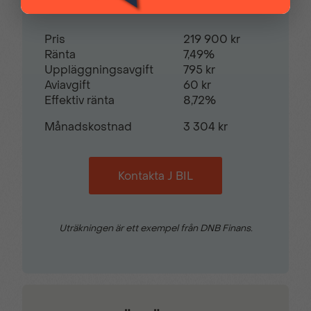
Pris
219 900 kr
Ränta
7,49%
Uppläggningsavgift
795 kr
Aviavgift
60 kr
Effektiv ränta
8,72%
Månadskostnad
3 304 kr
Kontakta J BIL
Uträkningen är ett exempel från DNB Finans.