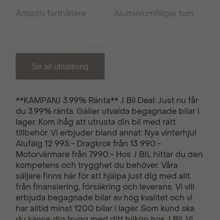
Adaptiv farthållare
Aluminiumfälgar tum
Antisladdsystem - ESP
Antispinnsystem
Se all utrustning
Armstöd fram
Apple carplay/Android
auto
**KAMPANJ 3.99% Ränta** J Bil Deal: Just nu får
du 3.99% ränta. Gäller utvalda begagnade bilar i
lager. Kom ihåg att utrusta din bil med rätt
USB uttag
Backkamera
tillbehör. Vi erbjuder bland annat: Nya vinterhjul
Alufälg 12 995:- Dragkrok från 13 990:-
Motorvärmare från 7990:- Hos J BIL hittar du den
Bluetooth - handsfree
Elhissar fram och bak
kompetens och trygghet du behöver. Våra
säljare finns här för att hjälpa just dig med allt
från finansiering, försäkring och leverans. Vi vill
erbjuda begagnade bilar av hög kvalitet och vi
El-infällbara
Filbytesvarnare
har alltid minst 1200 bilar i lager. Som kund ska
sidospeglar
du känna dig trygg med ditt bilköp hos J Bil. Vi