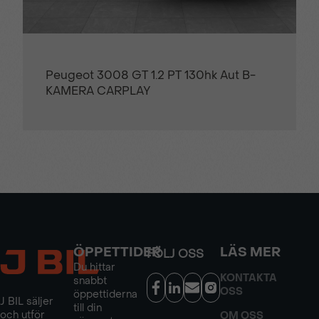
Peugeot 3008 GT 1.2 PT 130hk Aut B-
KAMERA CARPLAY
ÖPPETTIDER
LÄS MER
FÖLJ OSS
Du hittar
KONTAKTA
snabbt
OSS
öppettiderna
J BIL säljer
till din
och utför
OM OSS