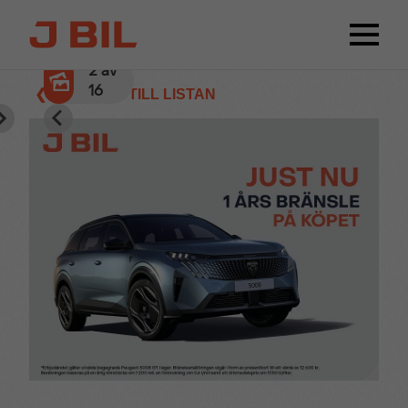
2
av
16
❮ TILLBAKA TILL LISTAN