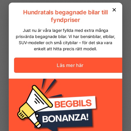
Parkeringssensor bak
Parkeringssensor fram
Regnsensor
Start- & Stoppfunktion
Stolvärme fram
Svensksåld
FINANSIERING
Vi hjälper dig att ordna finansiering av
Takrails
Yttertemperaturmätare
din bil. Här kan du räkna ut din
månadskostnad och även göra en
ansökan online.
Kontantinsats
54 975,00 kr
Avbetalningstid
60
månader
Restvärde
0
%