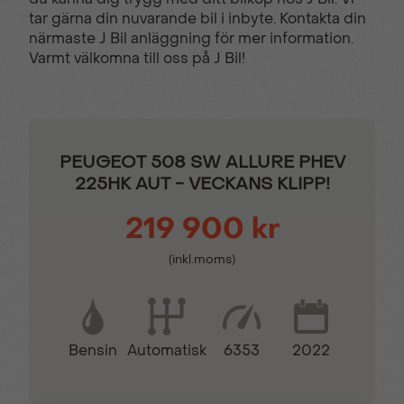
tar gärna din nuvarande bil i inbyte. Kontakta din
närmaste J Bil anläggning för mer information.
Filhållsassistans
Färddator
Varmt välkomna till oss på J Bil!
Halvläderklädsel
Isofix - Barnstolsfästen
PEUGEOT 508 SW ALLURE PHEV
KEY LESS -
Komplett ifylld
225HK AUT - VECKANS KLIPP!
Startsystem
servicebok
219 900 kr
LED-strålkastare
Multifunktions
(inkl.moms)
touchscreen
Mörktonade bakrutor
Navigation med
Bensin
6353
2022
Automatisk
pekskärm