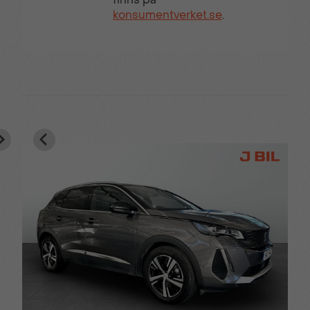
konsumentverket.se
.