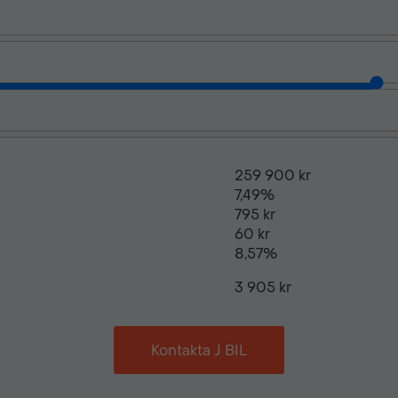
Parkeringssensor bak
Regnsensor
Stolvärme fram
259 900 kr
7,49%
795 kr
Takrails
60 kr
8,57%
3 905 kr
Kontakta J BIL