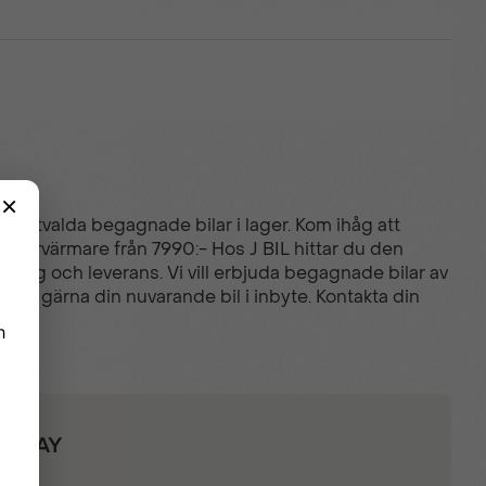
er utvalda begagnade bilar i lager. Kom ihåg att
- Motorvärmare från 7990:- Hos J BIL hittar du den
äkring och leverans. Vi vill erbjuda begagnade bilar av
Vi tar gärna din nuvarande bil i inbyte. Kontakta din
RPLAY