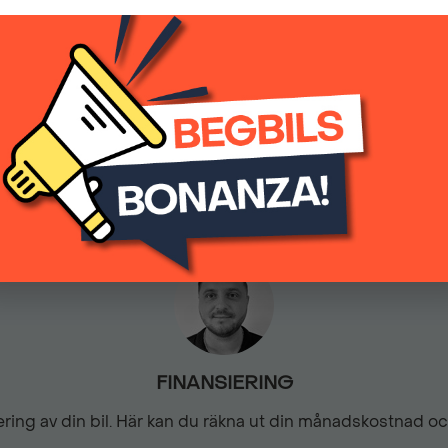
259 900 kr
(inkl.moms)
Filbytesvarnare
Färddator
3052
Automatisk
Isofix - Barnstolsfästen
Komplett ifylld servicebok
LED-strålkastare
FINANSIERING
Mörktonade bakrutor
siering av din bil. Här kan du räkna ut din månadskostnad o