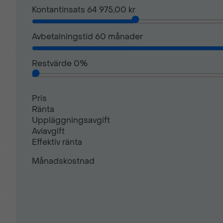
Kontantinsats
64 975,00 kr
Navigation med pekskärm
Avbetalningstid
60
månader
Parkeringssensor fram
Restvärde
0
%
Start- & Stoppfunktion
Pris
Ränta
Uppläggningsavgift
Svensksåld
Aviavgift
Effektiv ränta
Yttertemperaturmätare
Månadskostnad