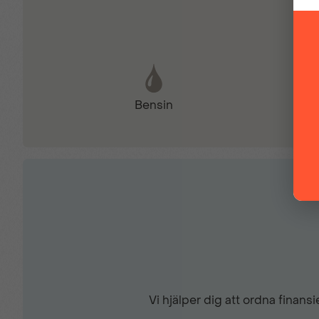
Farthållare
Filhållsassistans
Bensin
Halvläderklädsel
KEY LESS - Startsystem
Larm
Multifunktions touchscreen
Vi hjälper dig att ordna finan