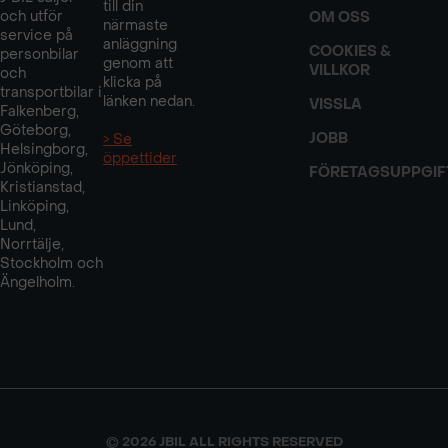
till din
och utför
OM OSS
närmaste
service på
anläggning
COOKIES &
personbilar
genom att
VILLKOR
och
klicka på
transportbilar i
länken nedan.
VISSLA
Falkenberg,
Göteborg,
JOBB
> Se
Helsingborg,
öppettider
Jönköping,
FÖRETAGSUPPGIF
Kristianstad,
Linköping,
Lund,
Norrtälje,
Stockholm och
Ängelholm.
© 2026 JBIL ALL RIGHTS RESERVED