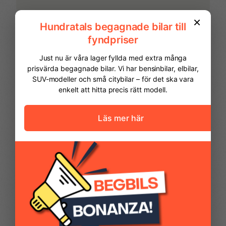
GPS
ISOFIX-fästen bak
Keyless
Körfilsassistans
LED Strålkastare
Ljussensor
FINANSIERING
Vi hjälper dig att ordna finansiering av
din bil. Här kan du räkna ut din
Läslampa
Multifunktionsratt
månadskostnad och även göra en
ansökan online.
Parkeringssensorer
Regnsensor
Kontantinsats
53 725,00 kr
(fram)
Avbetalningstid
60
månader
Servostyrning
Sidoairbags