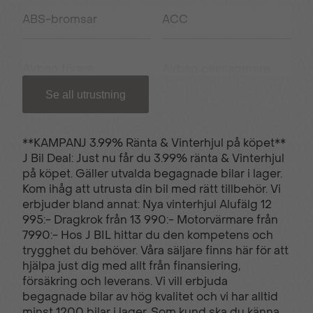
ABS-bromsar
ACC
Airbag förare
Airbag passagerare
fram
Se all utrustning
Antisladd
Autobroms
**KAMPANJ 3.99% Ränta & Vinterhjul på köpet**
J Bil Deal: Just nu får du 3.99% ränta & Vinterhjul
på köpet. Gäller utvalda begagnade bilar i lager.
Avbländande
Avstängningsbar
Kom ihåg att utrusta din bil med rätt tillbehör. Vi
innerbackspegel
airbag passagerare
erbjuder bland annat: Nya vinterhjul Alufälg 12
995:- Dragkrok från 13 990:- Motorvärmare från
7990:- Hos J BIL hittar du den kompetens och
Backstartshjälp
Barnlås
trygghet du behöver. Våra säljare finns här för att
hjälpa just dig med allt från finansiering,
försäkring och leverans. Vi vill erbjuda
begagnade bilar av hög kvalitet och vi har alltid
Broms-assistans
Centrallås (fjärrstyrt)
minst 1200 bilar i lager. Som kund ska du känna