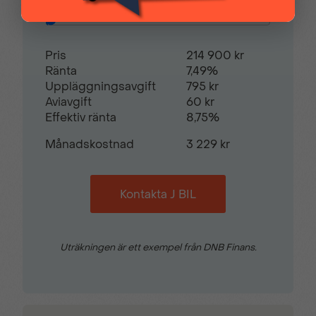
Restvärde
0
%
Sidokrockgardiner
Sminkspegel
Pris
214 900 kr
Ränta
7,49%
Start-/stoppfunktion
Startspärr
Uppläggningsavgift
795 kr
Aviavgift
60 kr
Effektiv ränta
8,75%
Svensksåld
Sätesvärme (fram)
Månadskostnad
3 229 kr
Tonade rutor
Touch-/Pekskärm
Kontakta J BIL
Trötthetsvarnare
USB-uttag
Uträkningen är ett exempel från DNB Finans.
Yttertemperaturmätare