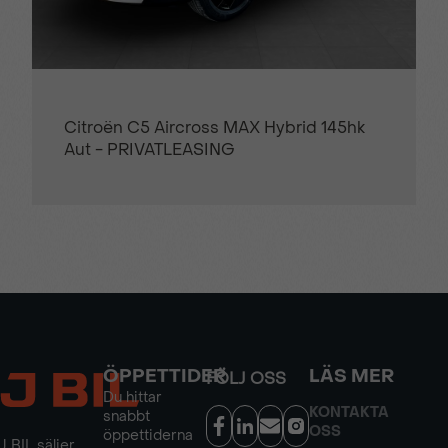
Citroën C5 Aircross MAX Hybrid 145hk
Aut - PRIVATLEASING
ÖPPETTIDER
LÄS MER
FÖLJ OSS
Du hittar
KONTAKTA
snabbt
OSS
öppettiderna
J BIL säljer