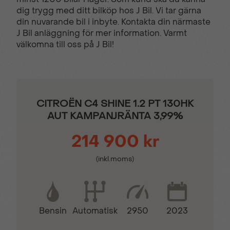
dig trygg med ditt bilköp hos J Bil. Vi tar gärna
din nuvarande bil i inbyte. Kontakta din närmaste
Delbart baksäte
Digitalt mätarhus
J Bil anläggning för mer information. Varmt
välkomna till oss på J Bil!
Dimljus fram
Elhissar (fram och bak)
Elinfällbara sidospeglar
Eluppvärmd vindruta
CITROËN C4 SHINE 1.2 PT 130HK
AUT KAMPANJRÄNTA 3,99%
Eluppvärmda
Euro 6
214 900 kr
sidospeglar
(inkl.moms)
Fartbegränsare
Farthållare
Bensin
2950
2023
Automatisk
Fällbara baksäten
Färddator