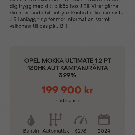
dig trygg med ditt bilköp hos J Bil. Vi tar gärna
din nuvarande bil i inbyte. Kontakta din närmaste
Filhållsassistans
Färddator
J Bil anläggning för mer information. Varmt
välkomna till oss på J Bil!
Halvläderklädsel
Isofix - Barnstolsfästen
KEY LESS -
Komplett ifylld
OPEL MOKKA ULTIMATE 1.2 PT
Startsystem
servicebok
130HK AUT KAMPANJRÄNTA
3,99%
LED-strålkastare
Multifunktions
199 900 kr
touchscreen
(inkl.moms)
Mörktonade bakrutor
Parkeringssensor bak
Bensin
6278
2024
Automatisk