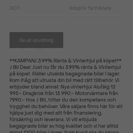
ACC
Adaptiv farthållare
Antisladdsystem - ESP
Antispinnsystem
Se all utrustning
Armstöd fram
Apple carplay/Android
auto
**KAMPANJ 3.99% Ränta & Vinterhjul på köpet**
J Bil Deal: Just nu får du 3.99% ränta & Vinterhjul
på köpet. Gäller utvalda begagnade bilar i lager.
USB uttag
Backkamera
Kom ihåg att utrusta din bil med rätt tillbehör. Vi
erbjuder bland annat: Nya vinterhjul Alufälg 12
995:- Dragkrok från 13 990:- Motorvärmare från
Bluetooth - handsfree
Elhissar fram och bak
7990:- Hos J BIL hittar du den kompetens och
trygghet du behöver. Våra säljare finns här för att
hjälpa just dig med allt från finansiering,
försäkring och leverans. Vi vill erbjuda
El-infällbara
El-uppvärmd ratt
begagnade bilar av hög kvalitet och vi har alltid
sidospeglar
minst 1200 bilar i lager. Som kund ska du känna