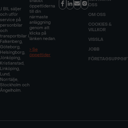
snabbt
OSS
öppettiderna
J BIL säljer
till din
och utför
OM OSS
närmaste
service på
anläggning
COOKIES &
personbilar
genom att
VILLKOR
och
klicka på
transportbilar i
länken nedan.
VISSLA
Falkenberg,
Göteborg,
JOBB
> Se
Helsingborg,
öppettider
Jönköping,
FÖRETAGSUPPGIF
Kristianstad,
Linköping,
Lund,
Norrtälje,
Stockholm och
Ängelholm.