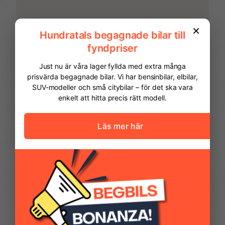
Parkeringssensor fram
Regnsensor
Start- & Stoppfunktion
Stolvärme fram
Svensksåld
Yttertemperaturmätare
FINANSIERING
Vi hjälper dig att ordna finansiering av
din bil. Här kan du räkna ut din
månadskostnad och även göra en
ansökan online.
Kontantinsats
49 975,00 kr
Avbetalningstid
60
månader