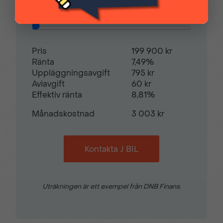
Restvärde
0
%
Pris
199 900 kr
Ränta
7,49%
Uppläggningsavgift
795 kr
Aviavgift
60 kr
Effektiv ränta
8,81%
Månadskostnad
3 003 kr
Kontakta J BIL
Uträkningen är ett exempel från DNB Finans.