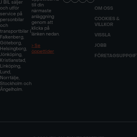
J BIL säljer
till din
och utför
OM OSS
närmaste
service på
anläggning
COOKIES &
personbilar
genom att
VILLKOR
och
klicka på
transportbilar i
länken nedan.
VISSLA
Falkenberg,
Göteborg,
JOBB
> Se
Helsingborg,
öppettider
Jönköping,
FÖRETAGSUPPGIF
Kristianstad,
Linköping,
Lund,
Norrtälje,
Stockholm och
Ängelholm.