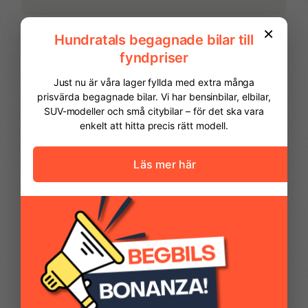
Mörktonade bakrutor
Navigation med
pekskärm
Parkeringssensor bak
Parkeringssensor fram
Regnsensor
Start- & Stoppfunktion
FINANSIERING
Stolvärme fram
Svensksåld
Vi hjälper dig att ordna finansiering av
din bil. Här kan du räkna ut din
månadskostnad och även göra en
ansökan online.
Takrails
Yttertemperaturmätare
Kontantinsats
64 975,00 kr
Avbetalningstid
60
månader