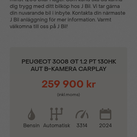
dig trygg med ditt bilköp hos J Bil. Vi tar gärna
din nuvarande bil i inbyte. Kontakta din närmaste
Farthållare
Filbytesvarnare
J Bil anläggning för mer information. Varmt
välkomna till oss på J Bil!
Filhållsassistans
Färddator
Halvläderklädsel
Isofix - Barnstolsfästen
PEUGEOT 3008 GT 1.2 PT 130HK
AUT B-KAMERA CARPLAY
KEY LESS -
Komplett ifylld
259 900 kr
Startsystem
servicebok
(inkl.moms)
LED-strålkastare
Multifunktions
touchscreen
Bensin
3314
2024
Automatisk