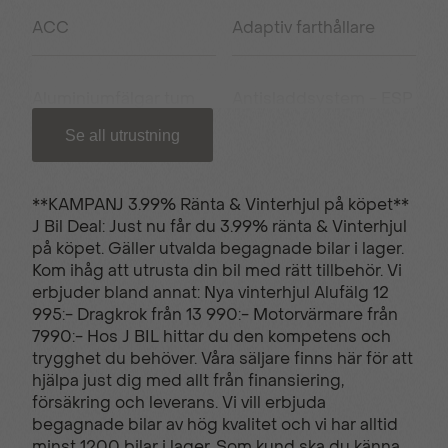
ACC
Adaptiv farthållare
Aluminiumfälgar tum
Antisladdsystem - ESP
Se all utrustning
Antispinnsystem
Armstöd fram
**KAMPANJ 3.99% Ränta & Vinterhjul på köpet**
J Bil Deal: Just nu får du 3.99% ränta & Vinterhjul
Apple carplay/Android
USB uttag
på köpet. Gäller utvalda begagnade bilar i lager.
auto
Kom ihåg att utrusta din bil med rätt tillbehör. Vi
erbjuder bland annat: Nya vinterhjul Alufälg 12
995:- Dragkrok från 13 990:- Motorvärmare från
Backkamera
Bluetooth - handsfree
7990:- Hos J BIL hittar du den kompetens och
trygghet du behöver. Våra säljare finns här för att
hjälpa just dig med allt från finansiering,
försäkring och leverans. Vi vill erbjuda
Elhissar fram och bak
El-infällbara
begagnade bilar av hög kvalitet och vi har alltid
sidospeglar
minst 1200 bilar i lager. Som kund ska du känna