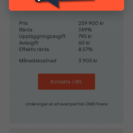
Restvärde
0
%
Pris
259 900 kr
Ränta
7,49%
Uppläggningsavgift
795 kr
Aviavgift
60 kr
Effektiv ränta
8,57%
Månadskostnad
3 905 kr
Kontakta J BIL
Uträkningen är ett exempel från DNB Finans.