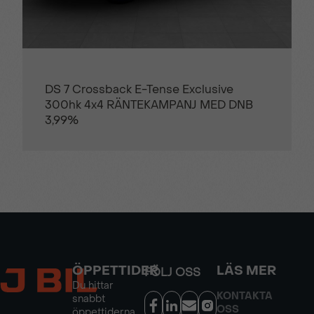
Hyundai IONIQ 5 Essential 77kWh 228hk
Aut B-KAMERA CARPLAY
ÖPPETTIDER
LÄS MER
FÖLJ OSS
Du hittar
KONTAKTA
snabbt
OSS
öppettiderna