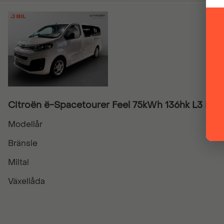
Citroën ë-Spacetourer Feel 75kWh 136hk L3 K
Modellår
Bränsle
Miltal
Växellåda