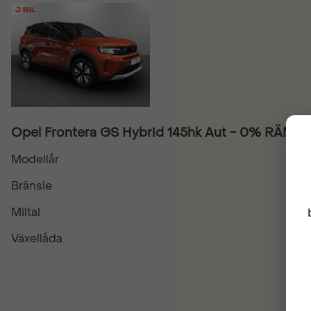
Opel Frontera GS Hybrid 145hk Aut - 0% RÄNTA
Modellår
Bränsle
Miltal
Växellåda