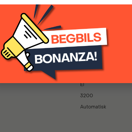
AMPANJRÄNTA 3,99%
2023
El
3200
Automatisk