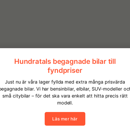
2026
Hybrid el/bensin
0
Automatisk