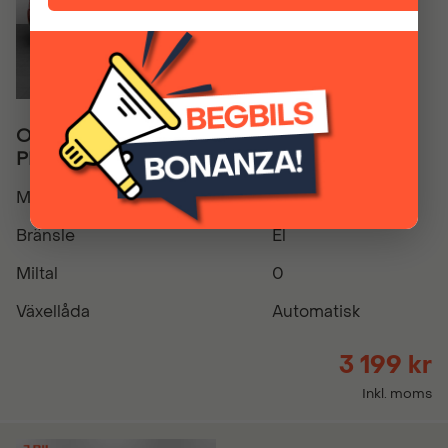
Opel Frontera GS Long Range Electric -
PRIVATLEASING
Modellår
2026
Bränsle
El
Miltal
0
Växellåda
Automatisk
3 199 kr
Inkl. moms