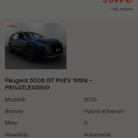
3 699 kr
Inkl. moms
Peugeot 5008 GT PHEV 195hk -
PRIVATLEASING
Modellår
2026
Bränsle
Hybrid el/bensin
Miltal
0
Växellåda
Automatisk