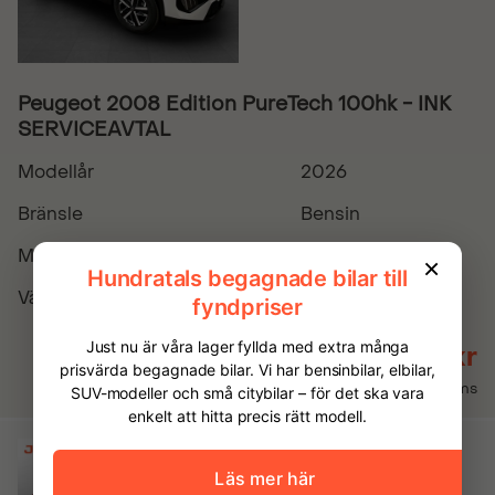
Peugeot 2008 Edition PureTech 100hk - INK
SERVICEAVTAL
Modellår
2026
Bränsle
Bensin
Miltal
0
Växellåda
Manuell
244 900 kr
Inkl. moms