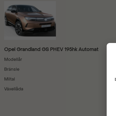
Opel Grandland GS PHEV 195hk Automat
Modellår
Bränsle
Miltal
Växellåda