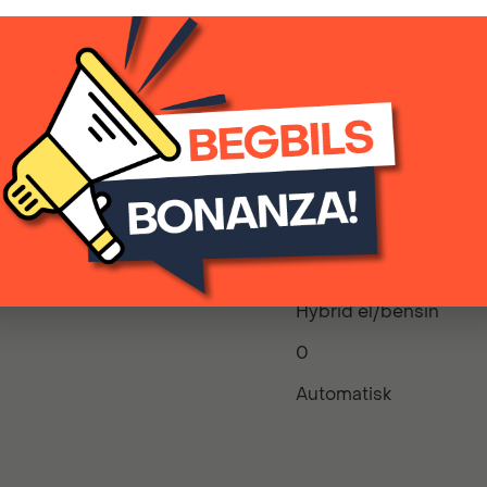
2026
Hybrid el/bensin
0
Automatisk