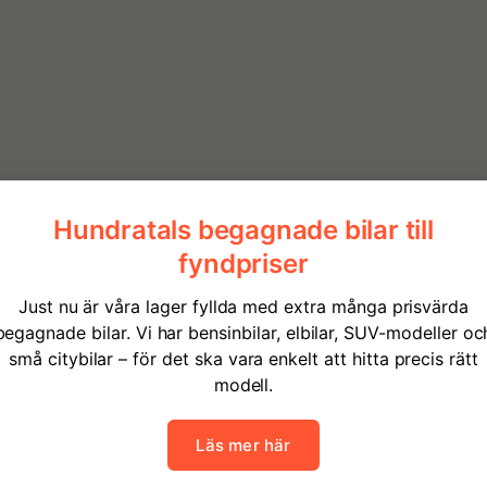
2026
Hybrid el/bensin
0
Automatisk