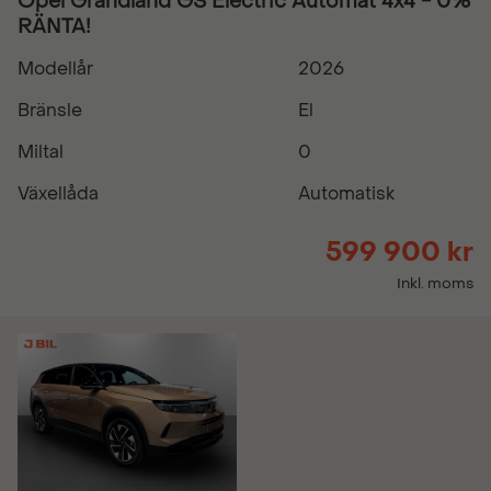
Opel Grandland GS Electric Automat 4x4 - 0%
RÄNTA!
Modellår
2026
Bränsle
El
Miltal
0
Växellåda
Automatisk
599 900 kr
Inkl. moms