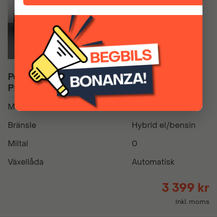
Peugeot 5008 GT Hybrid 145hk -
PRIVATLEASING
Modellår
2026
Bränsle
Hybrid el/bensin
Miltal
0
Växellåda
Automatisk
3 399 kr
Inkl. moms