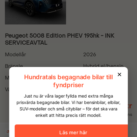
Peugeot 5008 Edition PHEV 195hk - INK
SERVICEAVTAL
Modellår
2026
Bränsle
Hybrid el/bensin
Miltal
0
Växellåda
Automatisk
519 900 kr
Inkl. moms