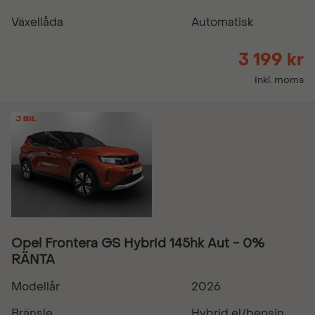
Växellåda
Automatisk
3 199 kr
Inkl. moms
Opel Frontera GS Hybrid 145hk Aut - 0%
RÄNTA
Modellår
2026
Bränsle
Hybrid el/bensin